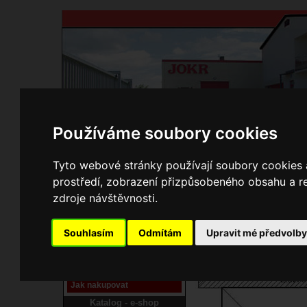
Používáme soubory cookies
Domů
Kontakty
Přihlášení
Ke st
Tyto webové stránky používají soubory cookies a
prostředí, zobrazení přizpůsobeného obsahu a re
E-shop JOKR
zdroje návštěvnosti.
02150386 Rám
Pracoviště laser
Souhlasím
Odmítám
Upravit mé předvolb
Nové pracoviště firmy
JOKR
Návod
Jak nakupovat
Katalog - e-shop