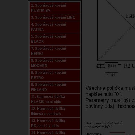
1. Sporákové kování
RUSTIK SV
3. Sporákové kování LINE
4. Sporákové kování
PATINA
5. Sporákové kování
BLACK
7. Sporákové kování
NEREZ
8. Sporákové kování
MODERN
6. Sporákové kování
RETRO
9. Sporákové kování
Všechna políčka musí 
FINLAND
napište nulu "0".
11. Kamnová dvířka
Parametry musí být za
KLASIK ocel-sklo
povinný údaj i hodnota
12. Kamnová dvířka
litinová a ocelová
13. Kamnová dvířka
Dostupnost:Do 3-4 týdnů
BR ocel 2 x sklo
Záruka:24 měsíců
14. Kamnová dvířka
Hodnota: A: