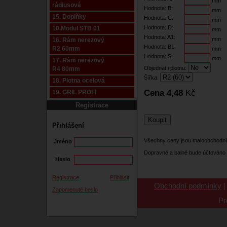
mm
rádiusová
Hodnota: B:
mm
15. Doplňky
Hodnota: C:
mm
Hodnota: D:
10.Modul STB 01
mm
Hodnota: A1:
mm
16. Rám nerezový
Hodnota: B1:
R2 60mm
mm
Hodnota: S:
mm
17. Rám nerezový
Objednat i plotnu:
R4 80mm
Šířka:
18. Plotna ocelová
Cena 4,48
Kč
19. GRIL PROFI
Registrace
Přihlášení
Všechny ceny jsou maloobchodní
Jméno
Dopravné a balné bude účtováno 
Heslo
Registrace
Přihlásit
Obchodní podmínky
Zapomenuté heslo
Pr