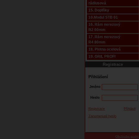
rádiusová
15. Doplňky
10.Modul STB 01
16. Rám nerezový
R2 60mm
17. Rám nerezový
R4 80mm
18. Plotna ocelová
19. GRIL PROFI
Registrace
Přihlášení
Jméno
Heslo
Registrace
Přihlásit
Zapomenuté heslo
Obchodní podm