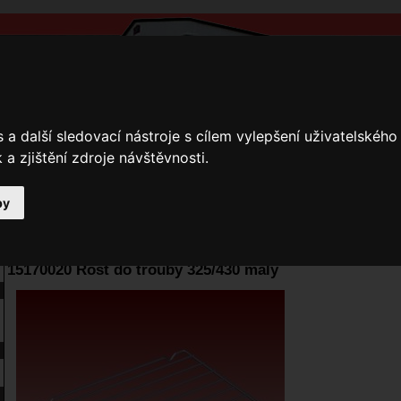
a další sledovací nástroje s cílem vylepšení uživatelskéh
a zjištění zdroje návštěvnosti.
by
y
Přihlášení
Ke stažení
Fotogalerie
Kamnáři
E-shop JOKR
15170020 Rošt do trouby 325/430 malý