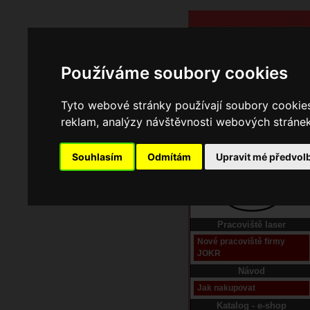
Používáme soubory cookies
Tyto webové stránky používají soubory cookies 
reklam, analýzy návštěvnosti webových stránek 
Souhlasím
Odmítám
Upravit mé předvol
Domů
Kontakt
Pracoviště laser
Nové pracoviště firmy
JOKR
Návod
Jak nakupovat
Katalog - e-shop