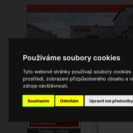
Používáme soubory cookies
Domů
Kontakty
Přihlášení
Ke st
Tyto webové stránky používají soubory cookies a
prostředí, zobrazení přizpůsobeného obsahu a re
E-shop JOKR
zdroje návštěvnosti.
02150394 Rám
Pracoviště laser
Souhlasím
Odmítám
Upravit mé předvolb
Nové pracoviště firmy
JOKR
Návod
Jak nakupovat
Katalog - e-shop