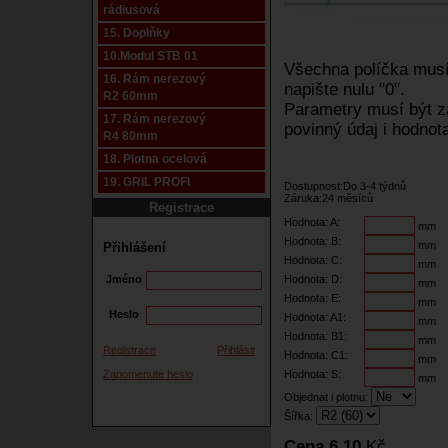
rádiusová
15. Doplňky
10.Modul STB 01
Všechna políčka musí 
16. Rám nerezový
napište nulu "0".
R2 60mm
Parametry musí být za
17. Rám nerezový
povinný údaj i hodnota
R4 80mm
18. Plotna ocelová
19. GRIL PROFI
Dostupnost:Do 3-4 týdnů
Záruka:24 měsíců
Registrace
Hodnota: A:
mm
Hodnota: B:
mm
Přihlášení
Hodnota: C:
mm
Jméno
Hodnota: D:
mm
Hodnota: E:
mm
Heslo
Hodnota: A1:
mm
Hodnota: B1:
mm
Registrace
Přihlásit
Hodnota: C1:
mm
Zapomenuté heslo
Hodnota: S:
mm
Objednat i plotnu:
Šířka:
Cena 6,10
Kč