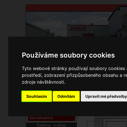
Používáme soubory cookies
Domů
Kontakty
Přihlášení
Ke st
Tyto webové stránky používají soubory cookies a
prostředí, zobrazení přizpůsobeného obsahu a re
E-shop JOKR
zdroje návštěvnosti.
0150396 Rám R
Pracoviště laser
Souhlasím
Odmítám
Upravit mé předvolb
Nové pracoviště firmy
JOKR
Návod
Jak nakupovat
Katalog - e-shop