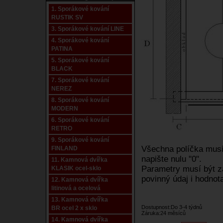
1. Sporákové kování
RUSTIK SV
3. Sporákové kování LINE
4. Sporákové kování
PATINA
5. Sporákové kování
BLACK
7. Sporákové kování
NEREZ
8. Sporákové kování
MODERN
6. Sporákové kování
RETRO
9. Sporákové kování
Všechna políčka musí 
FINLAND
napište nulu "0".
11. Kamnová dvířka
Parametry musí být za
KLASIK ocel-sklo
povinný údaj i hodnota
12. Kamnová dvířka
litinová a ocelová
13. Kamnová dvířka
Dostupnost:Do 3-4 týdnů
BR ocel 2 x sklo
Záruka:24 měsíců
14. Kamnová dvířka