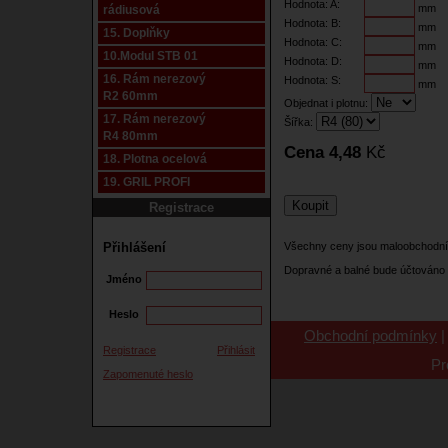
Hodnota: A:
mm
rádiusová
Hodnota: B:
mm
15. Doplňky
Hodnota: C:
mm
10.Modul STB 01
Hodnota: D:
mm
16. Rám nerezový
Hodnota: S:
mm
R2 60mm
Objednat i plotnu:
17. Rám nerezový
Šířka:
R4 80mm
Cena 4,48
Kč
18. Plotna ocelová
19. GRIL PROFI
Registrace
Přihlášení
Všechny ceny jsou maloobchodní
Dopravné a balné bude účtováno 
Jméno
Heslo
Obchodní podmínky
Registrace
Přihlásit
Pr
Zapomenuté heslo