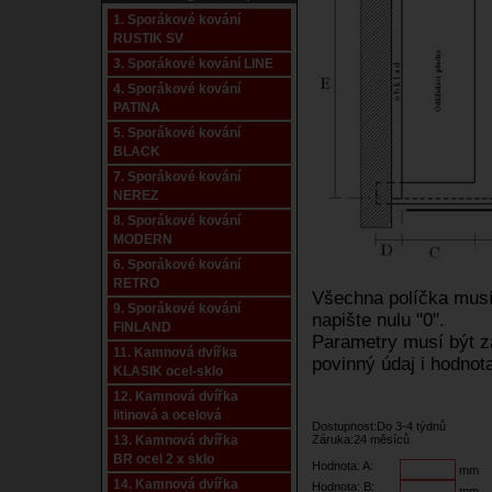
1. Sporákové kování
RUSTIK SV
3. Sporákové kování LINE
4. Sporákové kování
PATINA
5. Sporákové kování
BLACK
7. Sporákové kování
NEREZ
8. Sporákové kování
MODERN
6. Sporákové kování
RETRO
Všechna políčka musí 
9. Sporákové kování
napište nulu "0".
FINLAND
Parametry musí být za
11. Kamnová dvířka
povinný údaj i hodnota
KLASIK ocel-sklo
12. Kamnová dvířka
litinová a ocelová
Dostupnost:Do 3-4 týdnů
13. Kamnová dvířka
Záruka:24 měsíců
BR ocel 2 x sklo
Hodnota: A:
mm
14. Kamnová dvířka
Hodnota: B:
mm