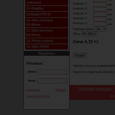
rádiusová
Hodnota: C:
mm
15. Doplňky
Hodnota: D:
mm
Hodnota: E:
10.Modul STB 01
mm
Hodnota: F:
mm
16. Rám nerezový
Hodnota: S:
mm
R2 60mm
Objednat i plotnu:
17. Rám nerezový
Šířka:
R4 80mm
18. Plotna ocelová
Cena 4,72
Kč
19. GRIL PROFI
Registrace
Přihlášení
Všechny ceny jsou maloobchodní
Jméno
Dopravné a balné bude účtováno 
Heslo
Obchodní podmínky
Registrace
Přihlásit
Pr
Zapomenuté heslo