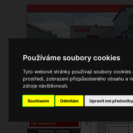
Používáme soubory cookies
Domů
Kontakty
Přihlášení
Ke st
Tyto webové stránky používají soubory cookies a
prostředí, zobrazení přizpůsobeného obsahu a re
E-shop JOKR
zdroje návštěvnosti.
02150397 Rám
Pracoviště laser
Souhlasím
Odmítám
Upravit mé předvolb
Nové pracoviště firmy
JOKR
Návod
Jak nakupovat
Katalog - e-shop