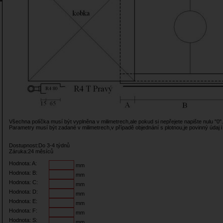
Všechna políčka musí být vyplněna v milimetrech,ale pokud si nepřejete napište nulu "0".
Parametry musí být zadané v milimetrech,v případě objednání s plotnou,je povinný údaj i
Dostupnost:Do 3-4 týdnů
Záruka:24 měsíců
Hodnota: A:
mm
Hodnota: B:
mm
Hodnota: C:
mm
Hodnota: D:
mm
Hodnota: E:
mm
Hodnota: F:
mm
Hodnota: S:
mm