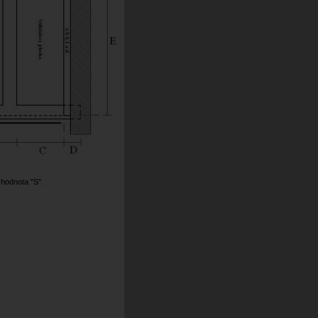
 hodnota "S".