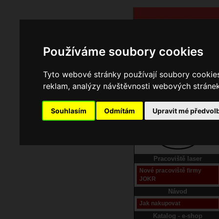
Používáme soubory cookies
Tyto webové stránky používají soubory cookies 
reklam, analýzy návštěvnosti webových stránek 
Souhlasím
Odmítám
Upravit mé předvol
Domů
Kontakt
Pracoviště laser
Nové pracoviště firmy
JOKR
Návod
Jak nakupovat
Katalog - e-shop