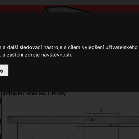
a další sledovací nástroje s cílem vylepšení uživatelskéh
a zjištění zdroje návštěvnosti.
by
y
Přihlášení
Ke stažení
Fotogalerie
Kamnáři
E-shop JOKR
02150397 Rám R4 T Pravý