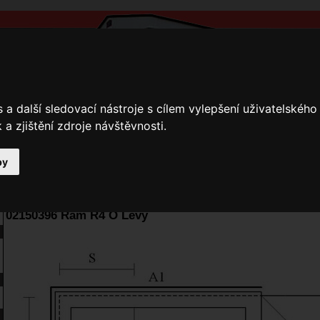
a další sledovací nástroje s cílem vylepšení uživatelskéh
a zjištění zdroje návštěvnosti.
by
y
Přihlášení
Ke stažení
Fotogalerie
Kamnáři
E-shop JOKR
02150396 Rám R4 O Levý