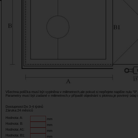
Všechna políčka musí být vyplněna v milimetrech,ale pokud si nepřejete napište nulu "0".
Parametry musí být zadané v milimetrech,v případě objednání s plotnou,je povinný údaj i
Dostupnost:Do 3-4 týdnů
Záruka:24 měsíců
Hodnota: A:
mm
Hodnota: B:
mm
Hodnota: A1:
mm
Hodnota: B1:
mm