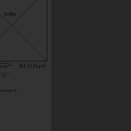
 hodnota "S".