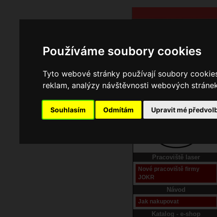
Používáme soubory cookies
Tyto webové stránky používají soubory cookies 
reklam, analýzy návštěvnosti webových stránek 
Souhlasím
Odmítám
Upravit mé předvol
Domů
Kontakt
Pracoviště laser
Nové pracoviště firmy
JOKR
Návod
Jak nakupovat
Katalog - e-shop