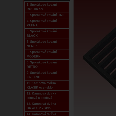
1. Sporákové kování
RUSTIK SV
3. Sporákové kování LINE
4. Sporákové kování
PATINA
5. Sporákové kování
BLACK
7. Sporákové kování
NEREZ
8. Sporákové kování
MODERN
6. Sporákové kování
RETRO
9. Sporákové kování
FINLAND
11. Kamnová dvířka
KLASIK ocel-sklo
12. Kamnová dvířka
litinová a ocelová
13. Kamnová dvířka
BR ocel 2 x sklo
14. Kamnová dvířka