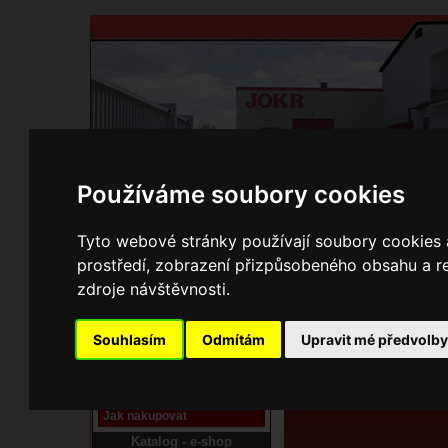
Používáme soubory cookies
Domů
Kontakty
Přihlášení
Ke st
Tyto webové stránky používají soubory cookies a
prostředí, zobrazení přizpůsobeného obsahu a re
E-shop JOKR
zdroje návštěvnosti.
22000220 Rošt litinov
Pracoviště laser
Souhlasím
Odmítám
Upravit mé předvolb
Nové pracoviště firmy
JOKR
Návod
Jak nakupovat
Katalog - e-shop