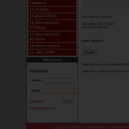
rádiusová
15. Doplňky
10.Modul STB 01
Rošt litinový 210x315
16. Rám nerezový
Dostupnost:Do 1 týdne
Záruka:24 měsíců
R2 60mm
17. Rám nerezový
R4 80mm
Cena 726,00
Kč
18. Plotna ocelová
19. GRIL PROFI
Registrace
Všechny ceny jsou maloobchodní
Přihlášení
Dopravné a balné bude účtováno 
Jméno
Heslo
Registrace
Přihlásit
Zapomenuté heslo
Obchodní podmínky
|
Nastavení cookies
|
Osobní údaj