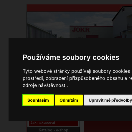
Používáme soubory cookies
Domů
Kontakty
Přihlášení
Ke st
Tyto webové stránky používají soubory cookies a
prostředí, zobrazení přizpůsobeného obsahu a re
E-shop JOKR
zdroje návštěvnosti.
01010152 Dvířka pop
Pracoviště laser
Souhlasím
Odmítám
Upravit mé předvolb
Nové pracoviště firmy
JOKR
Návod
Jak nakupovat
Katalog - e-shop