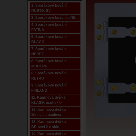
1. Sporákové kování
RUSTIK SV
3. Sporákové kování LINE
4. Sporákové kování
PATINA
5. Sporákové kování
BLACK
7. Sporákové kování
NEREZ
8. Sporákové kování
MODERN
6. Sporákové kování
RETRO
9. Sporákové kování
FINLAND
11. Kamnová dvířka
KLASIK ocel-sklo
12. Kamnová dvířka
litinová a ocelová
13. Kamnová dvířka
BR ocel 2 x sklo
14. Kamnová dvířka