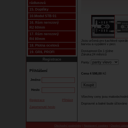
rádiusová
15. Doplňky
10.Modul STB 01
16. Rám nerezový
R2 60mm
17. Rám nerezový
R4 80mm
Jsou určená pro kachlové sporák
barvou a vypálení v peci.
18. Plotna ocelová
Dostupnost:Do 1 týdne
19. GRIL PROFI
Záruka:24 měsíců
Registrace
Panty:
Přihlášení
Cena 4 598,00
Kč
Jméno
Heslo
Všechny ceny jsou maloobchodní
Registrace
Přihlásit
Dopravné a balné bude účtováno 
Zapomenuté heslo
Obchodní podmínky
|
Nastavení cookies
|
Osobní údaj