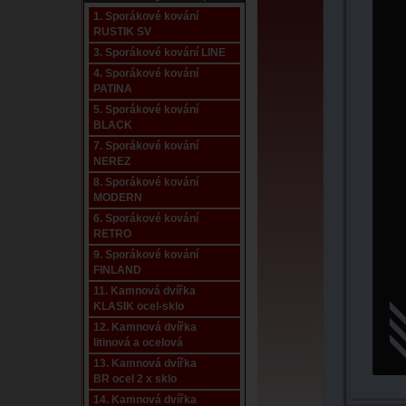
1. Sporákové kování
RUSTIK SV
3. Sporákové kování LINE
4. Sporákové kování
PATINA
5. Sporákové kování
BLACK
7. Sporákové kování
NEREZ
8. Sporákové kování
MODERN
6. Sporákové kování
RETRO
9. Sporákové kování
FINLAND
11. Kamnová dvířka
KLASIK ocel-sklo
12. Kamnová dvířka
litinová a ocelová
13. Kamnová dvířka
BR ocel 2 x sklo
14. Kamnová dvířka