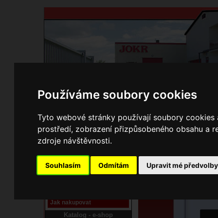
Používáme soubory cookies
Domů
Kontakty
Přihlášení
Ke st
Tyto webové stránky používají soubory cookies a
prostředí, zobrazení přizpůsobeného obsahu a re
E-shop JOKR
zdroje návštěvnosti.
01073040 Dřevník M
Pracoviště laser
Souhlasím
Odmítám
Upravit mé předvolb
Nové pracoviště firmy
JOKR
Návod
Jak nakupovat
Katalog - e-shop