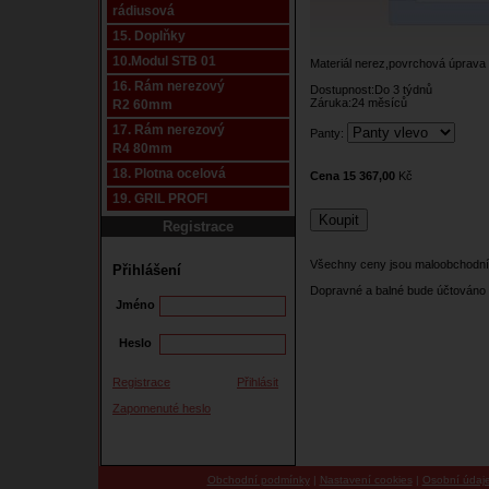
rádiusová
15. Doplňky
10.Modul STB 01
Materiál nerez,povrchová úprava -
16. Rám nerezový
Dostupnost:Do 3 týdnů
Záruka:24 měsíců
R2 60mm
17. Rám nerezový
Panty:
R4 80mm
18. Plotna ocelová
Cena 15 367,00
Kč
19. GRIL PROFI
Registrace
Všechny ceny jsou maloobchodní
Přihlášení
Dopravné a balné bude účtováno 
Jméno
Heslo
Registrace
Přihlásit
Zapomenuté heslo
Obchodní podmínky
|
Nastavení cookies
|
Osobní údaj