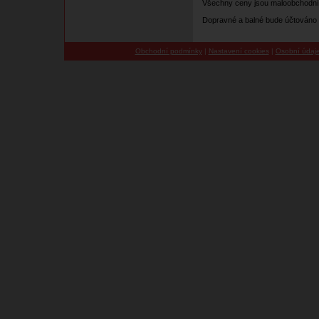
Všechny ceny jsou maloobchodní
Dopravné a balné bude účtováno 
Obchodní podmínky
|
Nastavení cookies
|
Osobní údaj