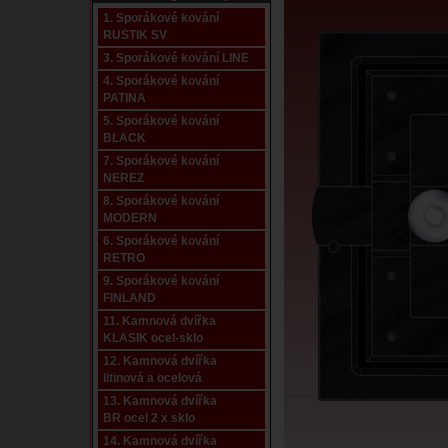
1. Sporákové kování
RUSTIK SV
3. Sporákové kování LINE
4. Sporákové kování
PATINA
5. Sporákové kování
BLACK
7. Sporákové kování
NEREZ
8. Sporákové kování
MODERN
6. Sporákové kování
RETRO
9. Sporákové kování
FINLAND
11. Kamnová dvířka
KLASIK ocel-sklo
12. Kamnová dvířka
litinová a ocelová
13. Kamnová dvířka
BR ocel 2 x sklo
14. Kamnová dvířka