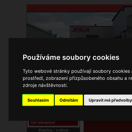
Používáme soubory cookies
Domů
Kontakty
Přihlášení
Ke st
Tyto webové stránky používají soubory cookies a
prostředí, zobrazení přizpůsobeného obsahu a re
E-shop JOKR
zdroje návštěvnosti.
01113400 Dvíř
Pracoviště laser
Souhlasím
Odmítám
Upravit mé předvolb
Nové pracoviště firmy
JOKR
Návod
Jak nakupovat
Katalog - e-shop