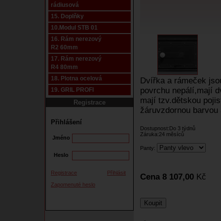
rádiusová
15. Doplňky
10.Modul STB 01
16. Rám nerezový
R2 60mm
17. Rám nerezový
R4 80mm
18. Plotna ocelová
Dvířka a rámeček jso
povrchu nepálí,mají 
19. GRIL PROFI
mají tzv.dětskou poji
Registrace
žáruvzdornou barvou a
Přihlášení
Dostupnost:Do 3 týdnů
Záruka:24 měsíců
Jméno
Panty:
Heslo
Registrace
Přihlásit
Cena 8 107,00
Kč
Zapomenuté heslo