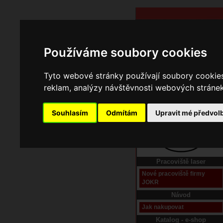
Používáme soubory cookies
Tyto webové stránky používají soubory cookies 
reklam, analýzy návštěvnosti webových stránek 
Souhlasím
Odmítám
Upravit mé předvol
Domů
Kontakt
Pracoviště laser
Nové pracoviště firmy
JOKR
Návod
Jak nakupovat
Katalog - e-shop