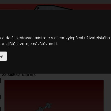
a další sledovací nástroje s cílem vylepšení uživatelskéh
a zjištění zdroje návštěvnosti.
by
y
Přihlášení
Ke stažení
Fotogalerie
Kamnáři
E-shop JOKR
22000662 Talířník