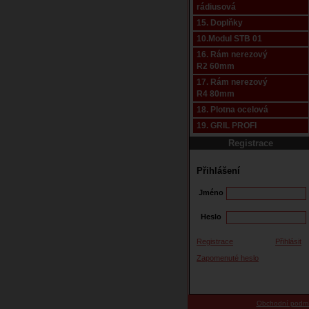
rádiusová
15. Doplňky
10.Modul STB 01
16. Rám nerezový
R2 60mm
17. Rám nerezový
R4 80mm
18. Plotna ocelová
19. GRIL PROFI
Registrace
Přihlášení
Jméno
Heslo
Registrace
Přihlásit
Zapomenuté heslo
Obchodní podm