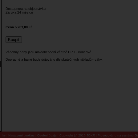
Dostupnost:na objednávku
Záruka:24 měsíců
Cena 5 203,00
Kč
Všechny ceny jsou maloobchodní včetně DPH - koncové.
Dopravné a balné bude účtováno dle skutečných nákladů - váhy.
ínky
|
Nastavení cookies
|
Osobní údaje
| Copyright (c) 2010 JOKR | Provozováno na systému Go