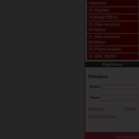
rádiusová
15. Doplňky
10.Modul STB 01
16. Rám nerezový
R2 60mm
17. Rám nerezový
R4 80mm
18. Plotna ocelová
19. GRIL PROFI
Registrace
Přihlášení
Jméno
Heslo
Registrace
Přihlásit
Zapomenuté heslo
Obchodní podm