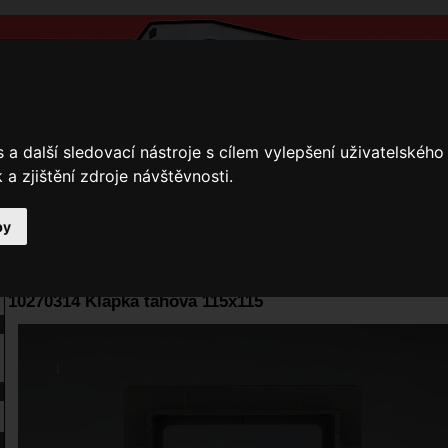
a další sledovací nástroje s cílem vylepšení uživatelskéh
a zjištění zdroje návštěvnosti.
by
y
Přihlášení
Ke stažení
Fotogalerie
Kamnáři
E-shop JOKR
10270314 Klapka tahová 115x115