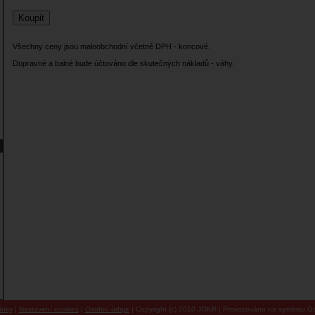
Všechny ceny jsou maloobchodní včetně DPH - koncové.
Dopravné a balné bude účtováno dle skutečných nákladů - váhy.
ínky
|
Nastavení cookies
|
Osobní údaje
| Copyright (c) 2010 JOKR | Provozováno na systému Go