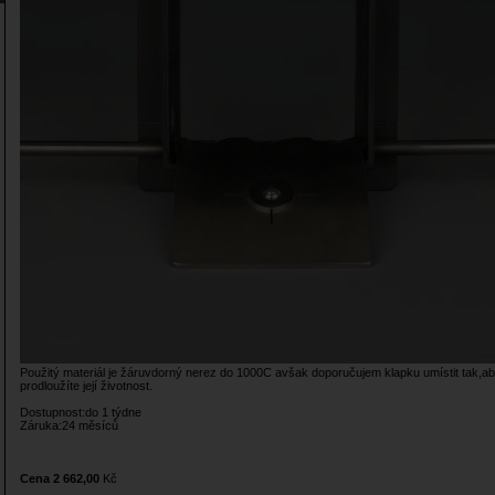
Použitý materiál je žáruvdorný nerez do 1000C avšak doporučujem klapku umístit tak,a
prodloužíte její životnost.
Dostupnost:do 1 týdne
Záruka:24 měsíců
Cena 2 662,00
Kč