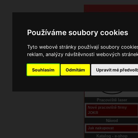
Používáme soubory cookies
Tyto webové stránky používají soubory cookies 
reklam, analýzy návštěvnosti webových stránek 
Souhlasím
Odmítám
Upravit mé předvol
Domů
Kontakt
Pracoviště laser
Nové pracoviště firmy
JOKR
Návod
Jak nakupovat
Katalog - e-shop