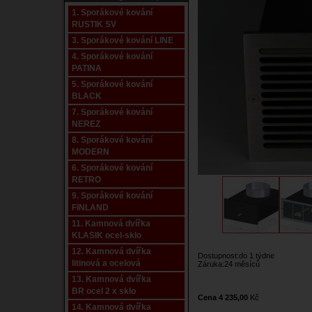
1. Sporákové kování
RUSTIK SV
3. Sporákové kování LINE
4. Sporákové kování
PATINA
5. Sporákové kování
BLACK
7. Sporákové kování
NEREZ
8. Sporákové kování
MODERN
6. Sporákové kování
RETRO
9. Sporákové kování
FINLAND
11. Kamnová dvířka
KLASIK ocel-sklo
12. Kamnová dvířka
Dostupnost:do 1 týdne
litinová a ocelová
Záruka:24 měsíců
13. Kamnová dvířka
BR ocel 2 x sklo
Cena 4 235,00
Kč
14. Kamnová dvířka