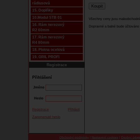
rádiusová
15. Doplňky
10.Modul STB 01
Všechny ceny jsou maloobchodní
16. Rám nerezový
Dopravné a balné bude účtováno 
R2 60mm
17. Rám nerezový
R4 80mm
18. Plotna ocelová
19. GRIL PROFI
Registrace
Přihlášení
Jméno
Heslo
Registrace
Přihlásit
Zapomenuté heslo
Obchodní podmínky
|
Nastavení cookies
|
Osobní údaj