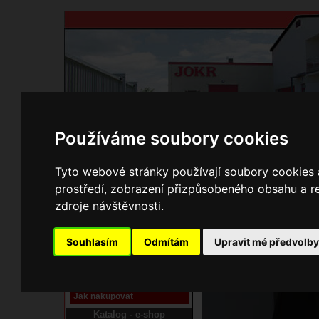
Používáme soubory cookies
Domů
Kontakty
Přihlášení
Ke st
Tyto webové stránky používají soubory cookies a
prostředí, zobrazení přizpůsobeného obsahu a re
E-shop JOKR
zdroje návštěvnosti.
06250315 Šoupě vzdu
Pracoviště laser
Souhlasím
Odmítám
Upravit mé předvolb
Nové pracoviště firmy
JOKR
Návod
Jak nakupovat
Katalog - e-shop