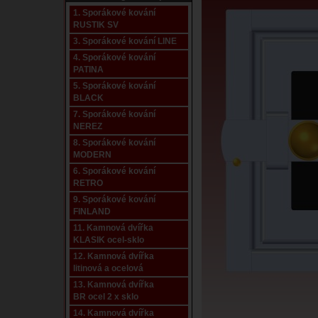
1. Sporákové kování
RUSTIK SV
3. Sporákové kování LINE
4. Sporákové kování
PATINA
5. Sporákové kování
BLACK
7. Sporákové kování
NEREZ
8. Sporákové kování
MODERN
6. Sporákové kování
RETRO
9. Sporákové kování
FINLAND
11. Kamnová dvířka
KLASIK ocel-sklo
12. Kamnová dvířka
litinová a ocelová
13. Kamnová dvířka
BR ocel 2 x sklo
14. Kamnová dvířka