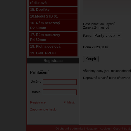
rádiusová
15. Doplňky
10.Modul STB 01
16. Rám nerezový
Dostupnost:do 3 týdnů
Záruka:24 měsíců
R2 60mm
17. Rám nerezový
Panty:
R4 80mm
18. Plotna ocelová
Cena 7 623,00
Kč
19. GRIL PROFI
Registrace
Všechny ceny jsou maloobchodní
Přihlášení
Dopravné a balné bude účtováno 
Jméno
Heslo
Registrace
Přihlásit
Zapomenuté heslo
Obchodní podmínky
|
Nastavení cookies
|
Osobní údaj