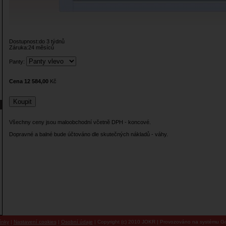
Dostupnost:do 3 týdnů
Záruka:24 měsíců
Panty:
Cena 12 584,00
Kč
Všechny ceny jsou maloobchodní včetně DPH - koncové.
Dopravné a balné bude účtováno dle skutečných nákladů - váhy.
ínky
|
Nastavení cookies
|
Osobní údaje
| Copyright (c) 2010 JOKR | Provozováno na systému Go