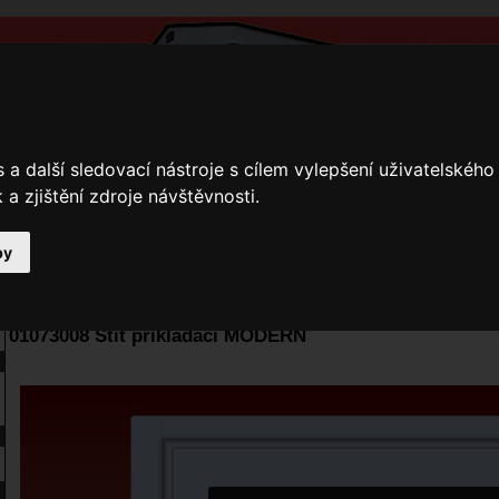
a další sledovací nástroje s cílem vylepšení uživatelskéh
a zjištění zdroje návštěvnosti.
by
y
Přihlášení
Ke stažení
Fotogalerie
Kamnáři
E-shop JOKR
01073008 Štít přikládací MODERN