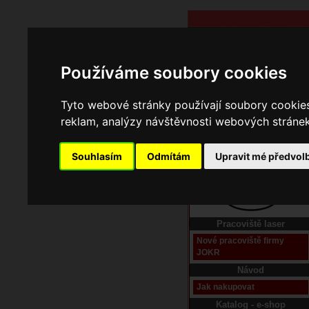
Používáme soubory cookies
Tyto webové stránky používají soubory cookies 
reklam, analýzy návštěvnosti webových stránek 
Souhlasím
Odmítám
Upravit mé předvol
Domů
Kontakt
Pracoviště laser
Nové pracoviště firmy
JOKR
Návod
Jak nakupovat
Katalog - e-shop