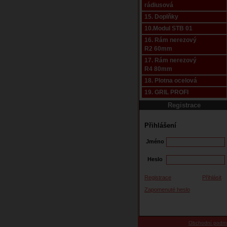
rádiusová
15. Doplňky
10.Modul STB 01
16. Rám nerezový
R2 60mm
17. Rám nerezový
R4 80mm
18. Plotna ocelová
19. GRIL PROFI
Registrace
Přihlášení
Jméno
Heslo
Registrace
Přihlásit
Zapomenuté heslo
Obchodní podm