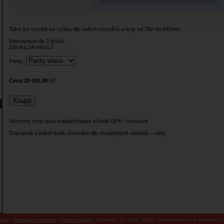
Také lze vyrobit na výšku dle vašich rozměrů a to je od 760 do 845mm.
Dostupnost:do 3 týdnů
Záruka:24 měsíců
Panty:
Cena 20 691,00
Kč
Všechny ceny jsou maloobchodní včetně DPH - koncové.
Dopravné a balné bude účtováno dle skutečných nákladů - váhy.
ínky
|
Nastavení cookies
|
Osobní údaje
| Copyright (c) 2010 JOKR | Provozováno na systému Go