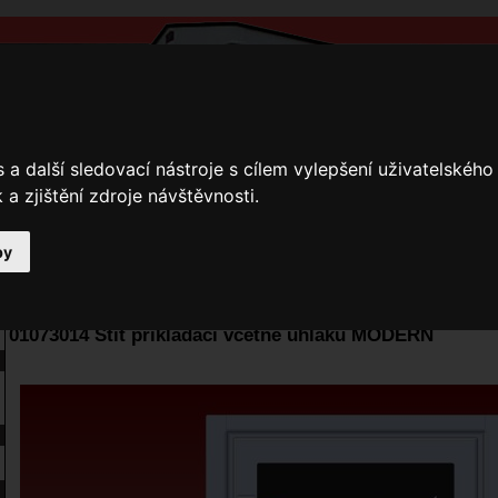
a další sledovací nástroje s cílem vylepšení uživatelskéh
a zjištění zdroje návštěvnosti.
by
y
Přihlášení
Ke stažení
Fotogalerie
Kamnáři
E-shop JOKR
01073014 Štít přikládací včetně uhláku MODERN