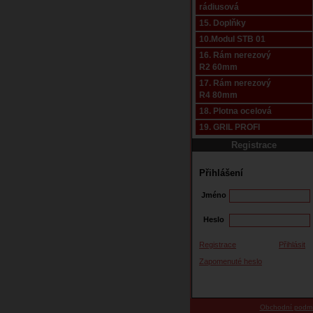
rádiusová
15. Doplňky
10.Modul STB 01
16. Rám nerezový
R2 60mm
17. Rám nerezový
R4 80mm
18. Plotna ocelová
19. GRIL PROFI
Registrace
Přihlášení
Jméno
Heslo
Registrace
Přihlásit
Zapomenuté heslo
Obchodní podm