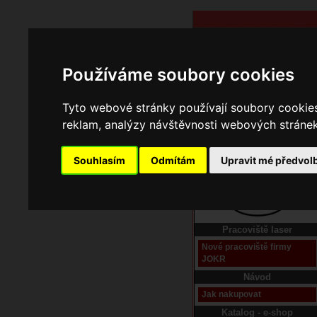
Používáme soubory cookies
Tyto webové stránky používají soubory cookies 
reklam, analýzy návštěvnosti webových stránek 
Souhlasím
Odmítám
Upravit mé předvol
Domů
Kontakt
Pracoviště laser
Nové pracoviště firmy
JOKR
Návod
Jak nakupovat
Katalog - e-shop