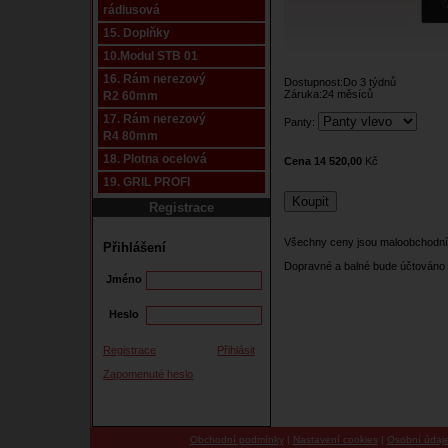
rádiusová
15. Doplňky
10.Modul STB 01
16. Rám nerezový
Dostupnost:Do 3 týdnů
Záruka:24 měsíců
R2 60mm
17. Rám nerezový
Panty:
R4 80mm
18. Plotna ocelová
Cena 14 520,00
Kč
19. GRIL PROFI
Registrace
Všechny ceny jsou maloobchodní
Přihlášení
Dopravné a balné bude účtováno 
Jméno
Heslo
Registrace
Přihlásit
Zapomenuté heslo
Obchodní podmínky
|
Nastavení cookies
|
Osobní údaj