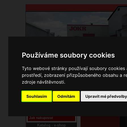
Používáme soubory cookies
Domů
Kontakty
Přihlášení
Ke st
Tyto webové stránky používají soubory cookies a
prostředí, zobrazení přizpůsobeného obsahu a re
E-shop JOKR
zdroje návštěvnosti.
01133314 Štít přikláda
Pracoviště laser
Souhlasím
Odmítám
Upravit mé předvolb
Nové pracoviště firmy
JOKR
Návod
Jak nakupovat
Katalog - e-shop