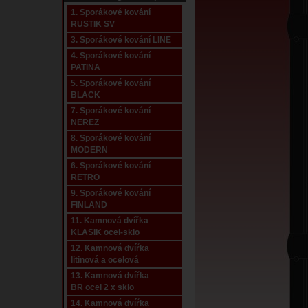
1. Sporákové kování
RUSTIK SV
3. Sporákové kování LINE
4. Sporákové kování
PATINA
5. Sporákové kování
BLACK
7. Sporákové kování
NEREZ
8. Sporákové kování
MODERN
6. Sporákové kování
RETRO
9. Sporákové kování
FINLAND
11. Kamnová dvířka
KLASIK ocel-sklo
12. Kamnová dvířka
litinová a ocelová
13. Kamnová dvířka
BR ocel 2 x sklo
14. Kamnová dvířka