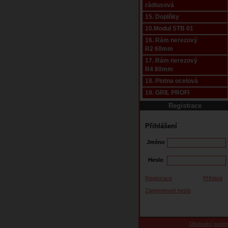
rádiusová
15. Doplňky
10.Modul STB 01
16. Rám nerezový
R2 60mm
17. Rám nerezový
R4 80mm
18. Plotna ocelová
19. GRIL PROFI
Registrace
Přihlášení
Jméno
Heslo
Registrace
Přihlásit
Zapomenuté heslo
Obchodní podm