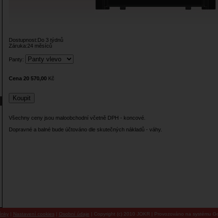
Dostupnost:Do 3 týdnů
Záruka:24 měsíců
Panty:
Cena 20 570,00
Kč
Všechny ceny jsou maloobchodní včetně DPH - koncové.
Dopravné a balné bude účtováno dle skutečných nákladů - váhy.
ínky
|
Nastavení cookies
|
Osobní údaje
| Copyright (c) 2010 JOKR | Provozováno na systému Go