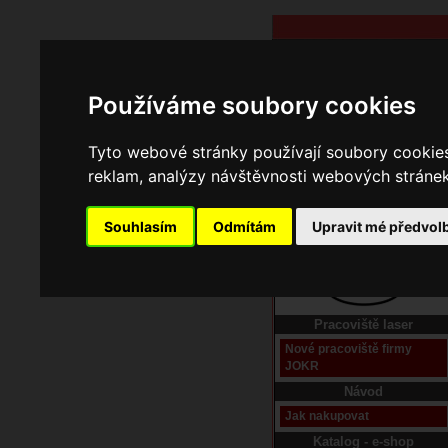
Používáme soubory cookies
Tyto webové stránky používají soubory cookies 
reklam, analýzy návštěvnosti webových stránek 
Souhlasím
Odmítám
Upravit mé předvol
Domů
Kontakt
Pracoviště laser
Nové pracoviště firmy
JOKR
Návod
Jak nakupovat
Katalog - e-shop