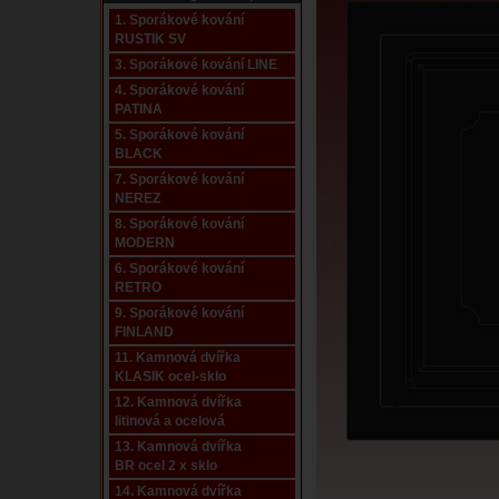
1. Sporákové kování
RUSTIK SV
3. Sporákové kování LINE
4. Sporákové kování
PATINA
5. Sporákové kování
BLACK
7. Sporákové kování
NEREZ
8. Sporákové kování
MODERN
6. Sporákové kování
RETRO
9. Sporákové kování
FINLAND
11. Kamnová dvířka
KLASIK ocel-sklo
12. Kamnová dvířka
litinová a ocelová
13. Kamnová dvířka
BR ocel 2 x sklo
14. Kamnová dvířka