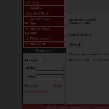
rádiusová
15. Doplňky
10.Modul STB 01
16. Rám nerezový
Dostupnost:Do 3 týdnů
Záruka:24 měsíců
R2 60mm
17. Rám nerezový
R4 80mm
Cena 17 424,00
Kč
18. Plotna ocelová
19. GRIL PROFI
Registrace
Všechny ceny jsou maloobchodní
Přihlášení
Dopravné a balné bude účtováno 
Jméno
Heslo
Registrace
Přihlásit
Zapomenuté heslo
Obchodní podmínky
|
Nastavení cookies
|
Osobní údaj