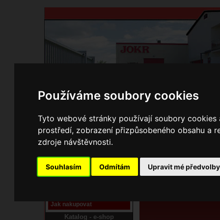
Používáme soubory cookies
Domů
Kontakty
Přihlášení
Ke st
Tyto webové stránky používají soubory cookies a
prostředí, zobrazení přizpůsobeného obsahu a re
E-shop JOKR
zdroje návštěvnosti.
01133334 Měděnec
Pracoviště laser
Souhlasím
Odmítám
Upravit mé předvolb
Nové pracoviště firmy
JOKR
Návod
Jak nakupovat
Katalog - e-shop