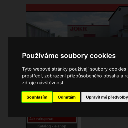
Používáme soubory cookies
Domů
Kontakty
Přihlášení
Ke st
Tyto webové stránky používají soubory cookies a
prostředí, zobrazení přizpůsobeného obsahu a re
E-shop JOKR
zdroje návštěvnosti.
15000301 Průchodka k
Pracoviště laser
Souhlasím
Odmítám
Upravit mé předvolb
Nové pracoviště firmy
JOKR
Návod
Jak nakupovat
Katalog - e-shop