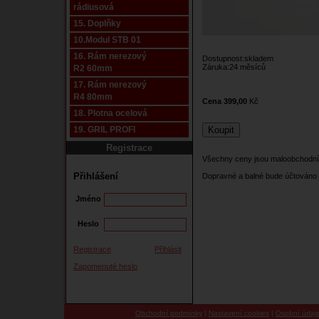
rádiusová
15. Doplňky
10.Modul STB 01
16. Rám nerezový
Dostupnost:skladem
Záruka:24 měsíců
R2 60mm
17. Rám nerezový
R4 80mm
Cena 399,00
Kč
18. Plotna ocelová
19. GRIL PROFI
Registrace
Všechny ceny jsou maloobchodní
Přihlášení
Dopravné a balné bude účtováno 
Jméno
Heslo
Registrace
Přihlásit
Zapomenuté heslo
Obchodní podmínky
|
Nastavení cookies
|
Osobní údaj