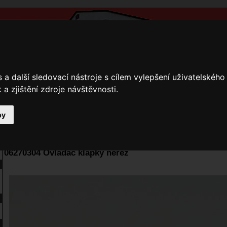
a další sledovací nástroje s cílem vylepšení uživatelskéh
a zjištění zdroje návštěvnosti.
by
y
Přihlášení
Ke stažení
Fotogalerie
Kamnáři
E-shop JOKR
06270304 Ovladač klapky nerez