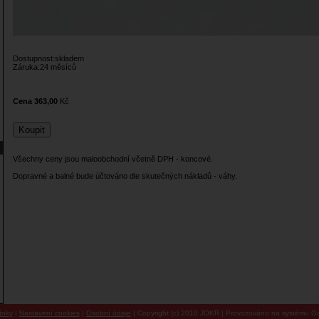
Dostupnost:skladem
Záruka:24 měsíců
Cena 363,00
Kč
Všechny ceny jsou maloobchodní včetně DPH - koncové.
Dopravné a balné bude účtováno dle skutečných nákladů - váhy.
ínky
|
Nastavení cookies
|
Osobní údaje
| Copyright (c) 2010 JOKR | Provozováno na systému Go