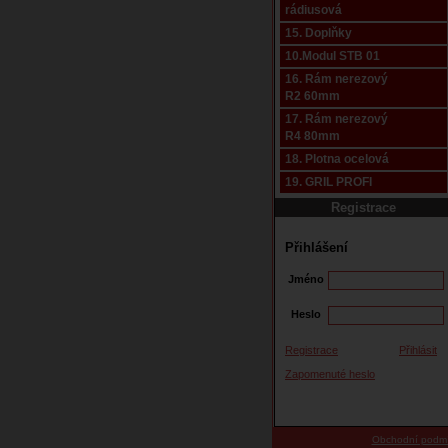
rádiusová
15. Doplňky
10.Modul STB 01
16. Rám nerezový
R2 60mm
17. Rám nerezový
R4 80mm
18. Plotna ocelová
19. GRIL PROFI
Registrace
Přihlášení
Jméno
Heslo
Registrace
Přihlásit
Zapomenuté heslo
Obchodní podm