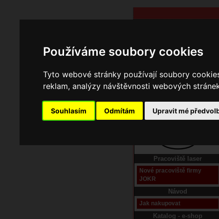
Používáme soubory cookies
Tyto webové stránky používají soubory cookies 
reklam, analýzy návštěvnosti webových stránek 
Souhlasím
Odmítám
Upravit mé předvol
Domů
Kontakt
Pracoviště laser
Nové pracoviště firmy
JOKR
Návod
Jak nakupovat
Katalog - e-shop