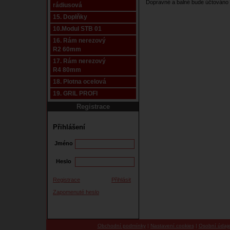
Dopravné a balné bude účtováno 
rádiusová
15. Doplňky
10.Modul STB 01
16. Rám nerezový
R2 60mm
17. Rám nerezový
R4 80mm
18. Plotna ocelová
19. GRIL PROFI
Registrace
Přihlášení
Jméno
Heslo
Registrace
Přihlásit
Zapomenuté heslo
Obchodní podmínky
|
Nastavení cookies
|
Osobní údaj