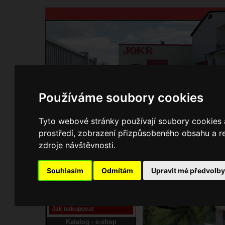
Používáme soubory cookies
Domů
Kontakty
Přihlášení
Ke st
Tyto webové stránky používají soubory cookies a
prostředí, zobrazení přizpůsobeného obsahu a re
E-shop JOKR
zdroje návštěvnosti.
14000112 Ocelová pá
Pracoviště laser
Souhlasím
Odmítám
Upravit mé předvolb
Nové pracoviště firmy
JOKR
Návod
Jak nakupovat
Katalog - e-shop