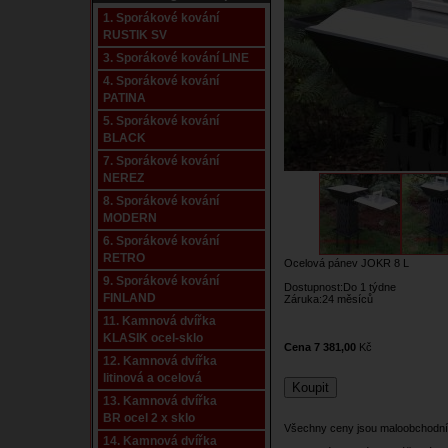
1. Sporákové kování
RUSTIK SV
3. Sporákové kování LINE
4. Sporákové kování
PATINA
5. Sporákové kování
BLACK
7. Sporákové kování
NEREZ
8. Sporákové kování
MODERN
6. Sporákové kování
RETRO
Ocelová pánev JOKR 8 L
9. Sporákové kování
Dostupnost:Do 1 týdne
FINLAND
Záruka:24 měsíců
11. Kamnová dvířka
KLASIK ocel-sklo
Cena 7 381,00
Kč
12. Kamnová dvířka
litinová a ocelová
13. Kamnová dvířka
BR ocel 2 x sklo
Všechny ceny jsou maloobchodní
14. Kamnová dvířka