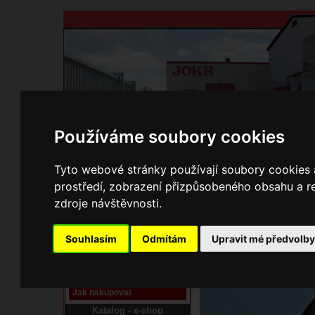
Používáme soubory cookies
Domů
Kontakty
Přihlášení
Ke st
Tyto webové stránky používají soubory cookies a
prostředí, zobrazení přizpůsobeného obsahu a re
E-shop JOKR
zdroje návštěvnosti.
01010182 Dvířka vyme
Pracoviště laser
Souhlasím
Odmítám
Upravit mé předvolb
Nové pracoviště firmy
JOKR
Návod
Jak nakupovat
Katalog - e-shop