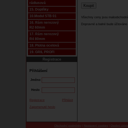
rádiusová
15. Doplňky
10.Modul STB 01
Všechny ceny jsou maloobchodní
16. Rám nerezový
Dopravné a balné bude účtováno 
R2 60mm
17. Rám nerezový
R4 80mm
18. Plotna ocelová
19. GRIL PROFI
Registrace
Přihlášení
Jméno
Heslo
Registrace
Přihlásit
Zapomenuté heslo
Obchodní podmínky
|
Nastavení cookies
|
Osobní údaj