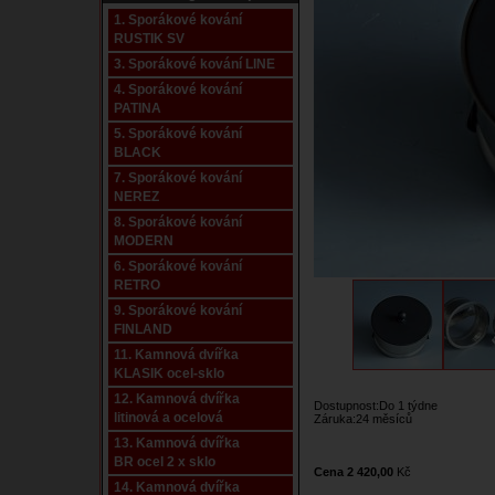
1. Sporákové kování
RUSTIK SV
3. Sporákové kování LINE
4. Sporákové kování
PATINA
5. Sporákové kování
BLACK
7. Sporákové kování
NEREZ
8. Sporákové kování
MODERN
6. Sporákové kování
RETRO
9. Sporákové kování
FINLAND
11. Kamnová dvířka
KLASIK ocel-sklo
12. Kamnová dvířka
Dostupnost:Do 1 týdne
litinová a ocelová
Záruka:24 měsíců
13. Kamnová dvířka
BR ocel 2 x sklo
Cena 2 420,00
Kč
14. Kamnová dvířka