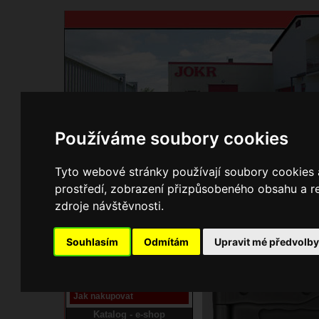
Používáme soubory cookies
Domů
Kontakty
Přihlášení
Ke st
Tyto webové stránky používají soubory cookies a
prostředí, zobrazení přizpůsobeného obsahu a re
E-shop JOKR
zdroje návštěvnosti.
01040415 Dvířka přik
Pracoviště laser
Souhlasím
Odmítám
Upravit mé předvolb
Nové pracoviště firmy
JOKR
Návod
Jak nakupovat
Katalog - e-shop