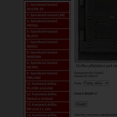
1. Sporákové kování
RUSTIK SV
3. Sporákové kování LINE
4. Sporákové kování
PATINA
5. Sporákové kování
BLACK
7. Sporákové kování
NEREZ
8. Sporákové kování
MODERN
6. Sporákové kování
Dvířka přikládací pod rá
RETRO
Dostupnost:Do 3 týdnů
9. Sporákové kování
Záruka:24 měsíců
FINLAND
Panty:
11. Kamnová dvířka
KLASIK ocel-sklo
Cena 5 203,00
Kč
12. Kamnová dvířka
litinová a ocelová
13. Kamnová dvířka
BR ocel 2 x sklo
Všechny ceny jsou maloobchodní
14. Kamnová dvířka