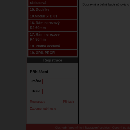
rádiusová
Dopravné a balné bude účtováno 
15. Doplňky
10.Modul STB 01
16. Rám nerezový
R2 60mm
17. Rám nerezový
R4 80mm
18. Plotna ocelová
19. GRIL PROFI
Registrace
Přihlášení
Jméno
Heslo
Registrace
Přihlásit
Zapomenuté heslo
Obchodní podmínky
|
Nastavení cookies
|
Osobní údaj