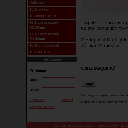
rádiusová
15. Doplňky
10.Modul STB 01
Lopatka se používá p
16. Rám nerezový
R2 60mm
ho lze jednoduše zav
17. Rám nerezový
R4 80mm
Dostupnost:Do 1 týdne
Záruka:24 měsíců
18. Plotna ocelová
19. GRIL PROFI
Registrace
Cena 968,00
Kč
Přihlášení
Jméno
Heslo
Všechny ceny jsou maloobchodní
Registrace
Přihlásit
Dopravné a balné bude účtováno 
Zapomenuté heslo
Obchodní podmínky
|
Nastavení cookies
|
Osobní údaj