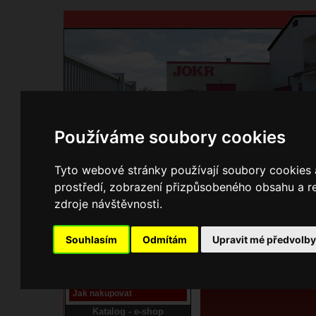
Používáme soubory cookies
Domů
Kontakty
Přihlášení
Ke st
Tyto webové stránky používají soubory cookies a
prostředí, zobrazení přizpůsobeného obsahu a re
E-shop JOKR
zdroje návštěvnosti.
06170784 Lopa
Pracoviště laser
Souhlasím
Odmítám
Upravit mé předvolb
Nové pracoviště firmy
JOKR
Návod
Jak nakupovat
Katalog - e-shop