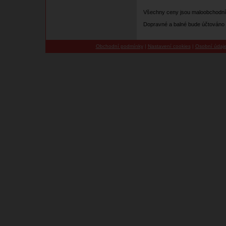
Všechny ceny jsou maloobchodní
Dopravné a balné bude účtováno 
Obchodní podmínky
|
Nastavení cookies
|
Osobní údaj