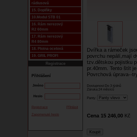
rádiusová
15. Doplňky
10.Modul STB 01
16. Rám nerezový
R2 60mm
17. Rám nerezový
R4 80mm
18. Plotna ocelová
Dvířka a rámeček jso
povrchu nepálí,mají d
19. GRIL PROFI
tzv.dětskou pojistku 
Registrace
pr.40mm. Tento štít 
Povrchová úprava--try
Přihlášení
Jméno
Dostupnost:Do 3 týdnů
Záruka:24 měsíců
Heslo
Panty:
Registrace
Přihlásit
Zapomenuté heslo
Cena 15 246,00
Kč