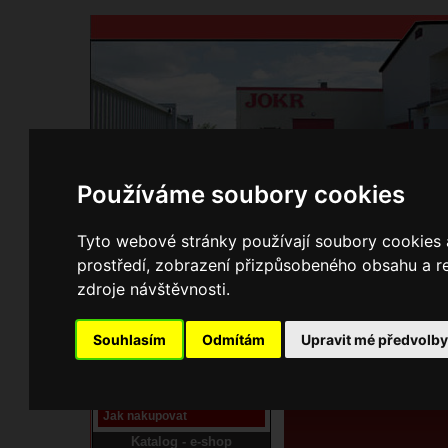
Používáme soubory cookies
Domů
Kontakty
Přihlášení
Ke st
Tyto webové stránky používají soubory cookies a
prostředí, zobrazení přizpůsobeného obsahu a re
E-shop JOKR
zdroje návštěvnosti.
01050285 Štít 
Pracoviště laser
Souhlasím
Odmítám
Upravit mé předvolb
Nové pracoviště firmy
JOKR
Návod
Jak nakupovat
Katalog - e-shop