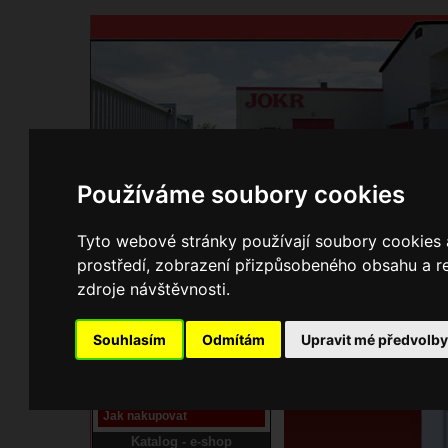
Používáme soubory cookies
Domů
Kontakty
Přihlášení
Ke st
Tyto webové stránky používají soubory cookies a
prostředí, zobrazení přizpůsobeného obsahu a re
E-shop JOKR
zdroje návštěvnosti.
01050284 Štít 
Pracoviště laser
Souhlasím
Odmítám
Upravit mé předvolb
Nové pracoviště firmy
JOKR
Návod
Jak nakupovat
Katalog - e-shop