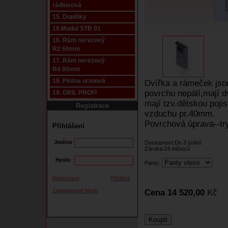
rádiusová
15. Doplňky
10.Modul STB 01
16. Rám nerezový
R2 60mm
17. Rám nerezový
R4 80mm
18. Plotna ocelová
Dvířka a rámeček jso
povrchu nepálí,mají 
19. GRIL PROFI
mají tzv.dětskou pojis
Registrace
vzduchu pr.40mm.
Povrchová úprava--try
Přihlášení
Jméno
Dostupnost:Do 3 týdnů
Záruka:24 měsíců
Heslo
Panty:
Registrace
Přihlásit
Zapomenuté heslo
Cena 14 520,00
Kč