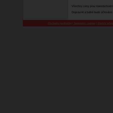
Všechny ceny jsou maloobchodní
Dopravné a balné bude účtováno 
Obchodní podmínky
|
Nastavení cookies
|
Osobní údaj