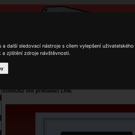
a další sledovací nástroje s cílem vylepšení uživatelskéh
a zjištění zdroje návštěvnosti.
by
y
Přihlášení
Ke stažení
Fotogalerie
Kamnáři
E-shop JOKR
01050282 Štít přikládací LINE