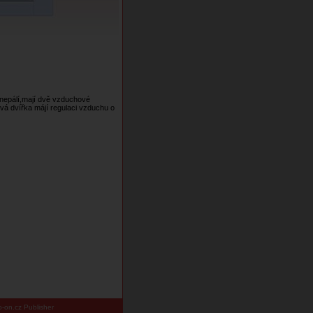
nepálí,mají dvě vzduchové
ová dvířka májí regulaci vzduchu o
-on.cz Publisher