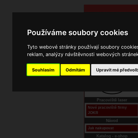
Používáme soubory cookies
Tyto webové stránky používají soubory cookies 
reklam, analýzy návštěvnosti webových stránek 
Souhlasím
Odmítám
Upravit mé předvol
Domů
Kontakt
Pracoviště laser
Nové pracoviště firmy
JOKR
Návod
Jak nakupovat
Katalog - e-shop