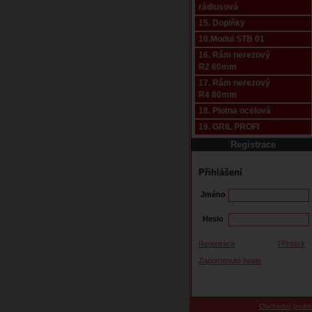
rádiusová
15. Doplňky
10.Modul STB 01
16. Rám nerezový
R2 60mm
17. Rám nerezový
R4 80mm
18. Plotna ocelová
19. GRIL PROFI
Registrace
Přihlášení
Jméno
Heslo
Registrace
Přihlásit
Zapomenuté heslo
Obchodní podm