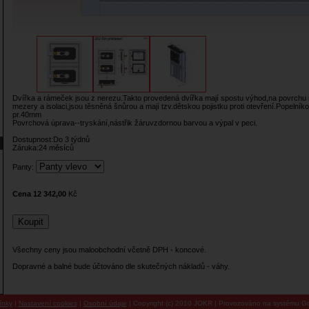
Dvířka a rámeček jsou z nerezu.Takto provedená dvířka mají spostu výhod,na povrchu 
mezery a isolaci,jsou těsněná šnůrou a mají tzv.dětskou pojistku proti otevření.Popelník
pr.40mm
Povrchová úprava--tryskání,nástřik žáruvzdornou barvou a výpal v peci.
Dostupnost:Do 3 týdnů
Záruka:24 měsíců
Panty:
Cena 12 342,00
Kč
Všechny ceny jsou maloobchodní včetně DPH - koncové.
Dopravné a balné bude účtováno dle skutečných nákladů - váhy.
ínky
|
Nastavení cookies
|
Osobní údaje
| Copyright (c) 2010 JOKR | Provozováno na systému Go