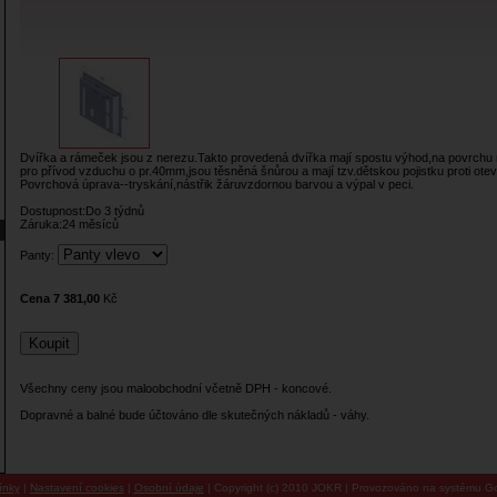
Dvířka a rámeček jsou z nerezu.Takto provedená dvířka mají spostu výhod,na povrchu 
pro přívod vzduchu o pr.40mm,jsou těsněná šnůrou a mají tzv.dětskou pojistku proti otev
Povrchová úprava--tryskání,nástřik žáruvzdornou barvou a výpal v peci.
Dostupnost:Do 3 týdnů
Záruka:24 měsíců
Panty:
Cena 7 381,00
Kč
Všechny ceny jsou maloobchodní včetně DPH - koncové.
Dopravné a balné bude účtováno dle skutečných nákladů - váhy.
ínky
|
Nastavení cookies
|
Osobní údaje
| Copyright (c) 2010 JOKR | Provozováno na systému Go