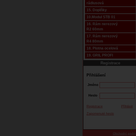
rádiusová
15. Doplňky
10.Modul STB 01
16. Rám nerezový
R2 60mm
17. Rám nerezový
R4 80mm
18. Plotna ocelová
19. GRIL PROFI
Registrace
Přihlášení
Jméno
Heslo
Registrace
Přihlásit
Zapomenuté heslo
Obchodní podm