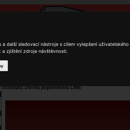
a další sledovací nástroje s cílem vylepšení uživatelskéh
a zjištění zdroje návštěvnosti.
by
y
Přihlášení
Ke stažení
Fotogalerie
Kamnáři
E-shop JOKR
01050281 Dvířka popelníková LINE