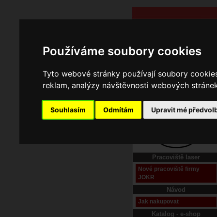
Používáme soubory cookies
Tyto webové stránky používají soubory cookies 
reklam, analýzy návštěvnosti webových stránek 
Souhlasím
Odmítám
Upravit mé předvol
Domů
Kontakt
Pracoviště laser
Nové pracoviště firmy
JOKR
Návod
Jak nakupovat
Katalog - e-shop