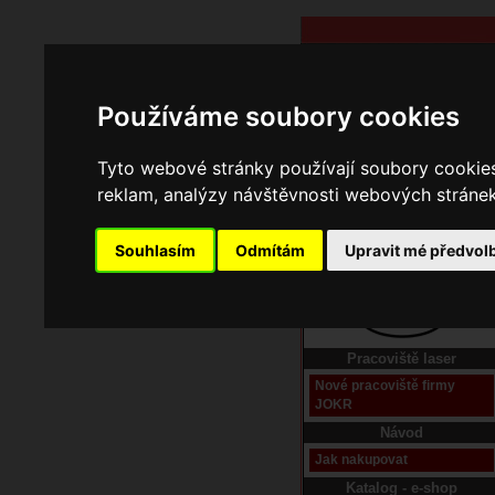
Používáme soubory cookies
Tyto webové stránky používají soubory cookies 
reklam, analýzy návštěvnosti webových stránek 
Souhlasím
Odmítám
Upravit mé předvol
Domů
Kontakt
Pracoviště laser
Nové pracoviště firmy
JOKR
Návod
Jak nakupovat
Katalog - e-shop