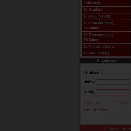
rádiusová
15. Doplňky
10.Modul STB 01
16. Rám nerezový
R2 60mm
17. Rám nerezový
R4 80mm
18. Plotna ocelová
19. GRIL PROFI
Registrace
Přihlášení
Jméno
Heslo
Registrace
Přihlásit
Zapomenuté heslo
Obchodní podm