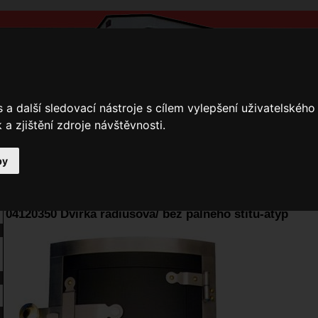
a další sledovací nástroje s cílem vylepšení uživatelskéh
a zjištění zdroje návštěvnosti.
by
y
Přihlášení
Ke stažení
Fotogalerie
Kamnáři
E-shop JOKR
04120350 Dvířka rádiusová/ bez palného štítu-atyp