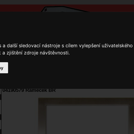
a další sledovací nástroje s cílem vylepšení uživatelskéh
a zjištění zdroje návštěvnosti.
by
y
Přihlášení
Ke stažení
Fotogalerie
Kamnáři
E-shop JOKR
04190579 Rámeček BR