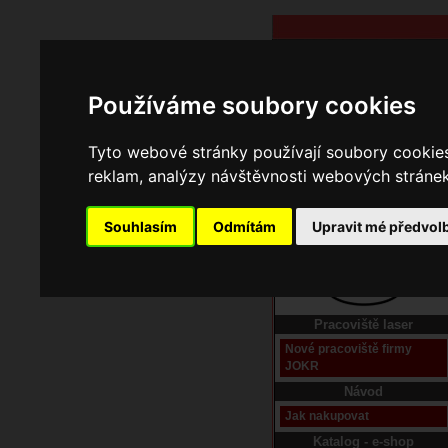
Používáme soubory cookies
Tyto webové stránky používají soubory cookies 
reklam, analýzy návštěvnosti webových stránek 
Souhlasím
Odmítám
Upravit mé předvol
Domů
Kontakt
Pracoviště laser
Nové pracoviště firmy
JOKR
Návod
Jak nakupovat
Katalog - e-shop