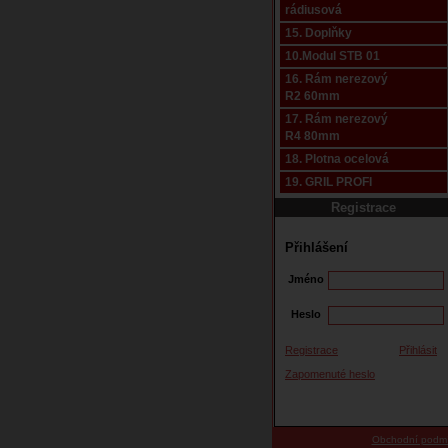
rádiusová
15. Doplňky
10.Modul STB 01
16. Rám nerezový
R2 60mm
17. Rám nerezový
R4 80mm
18. Plotna ocelová
19. GRIL PROFI
Registrace
Přihlášení
Jméno
Heslo
Registrace
Přihlásit
Zapomenuté heslo
Obchodní podm