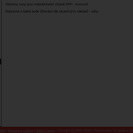
Všechny ceny jsou maloobchodní včetně DPH - koncové.
Dopravné a balné bude účtováno dle skutečných nákladů - váhy.
ínky
|
Nastavení cookies
|
Osobní údaje
| Copyright (c) 2010 JOKR | Provozováno na systému Go