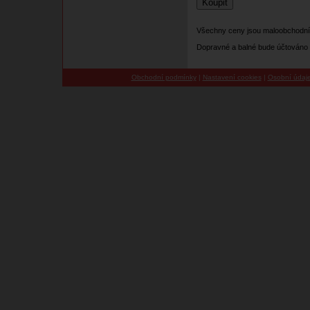
Všechny ceny jsou maloobchodní
Dopravné a balné bude účtováno 
Obchodní podmínky
|
Nastavení cookies
|
Osobní údaj