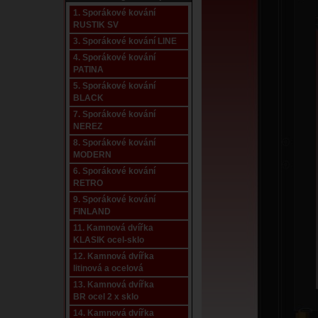
1. Sporákové kování
RUSTIK SV
3. Sporákové kování LINE
4. Sporákové kování
PATINA
5. Sporákové kování
BLACK
7. Sporákové kování
NEREZ
8. Sporákové kování
MODERN
6. Sporákové kování
RETRO
9. Sporákové kování
FINLAND
11. Kamnová dvířka
KLASIK ocel-sklo
12. Kamnová dvířka
litinová a ocelová
13. Kamnová dvířka
BR ocel 2 x sklo
14. Kamnová dvířka