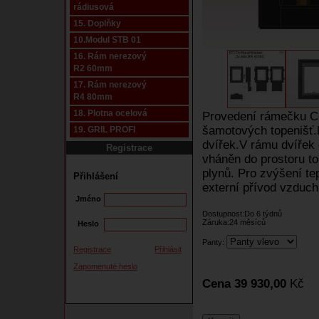
rádiusová
15. Doplňky
10.Modul STB 01
16. Rám nerezový
R2 60mm
17. Rám nerezový
R4 80mm
18. Plotna ocelová
Provedení rámečku C-
šamotových topenišť.
19. GRIL PROFI
dvířek.V rámu dvířek 
Registrace
vháněn do prostoru to
plynů. Pro zvýšení tep
Přihlášení
externí přívod vzduchu
Jméno
Dostupnost:Do 6 týdnů
Záruka:24 měsíců
Heslo
Panty:
Registrace
Přihlásit
Zapomenuté heslo
Cena 39 930,00
Kč