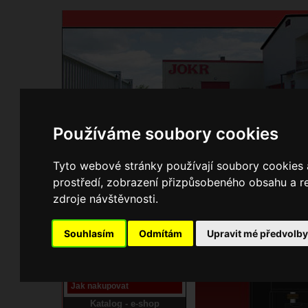
Používáme soubory cookies
Domů
Kontakty
Přihlášení
Ke st
Tyto webové stránky používají soubory cookies a
prostředí, zobrazení přizpůsobeného obsahu a re
E-shop JOKR
zdroje návštěvnosti.
04190572 Dvíř
Pracoviště laser
Souhlasím
Odmítám
Upravit mé předvolb
Nové pracoviště firmy
JOKR
Návod
Jak nakupovat
Katalog - e-shop