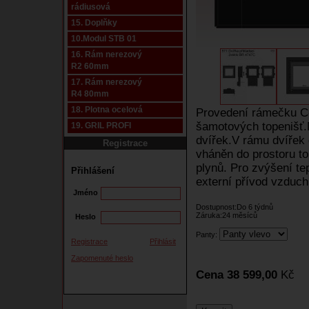
rádiusová
15. Doplňky
10.Modul STB 01
16. Rám nerezový
R2 60mm
17. Rám nerezový
R4 80mm
18. Plotna ocelová
Provedení rámečku C-
šamotových topenišť.
19. GRIL PROFI
dvířek.V rámu dvířek 
Registrace
vháněn do prostoru to
plynů. Pro zvýšení tep
Přihlášení
externí přívod vzduchu
Jméno
Dostupnost:Do 6 týdnů
Záruka:24 měsíců
Heslo
Panty:
Registrace
Přihlásit
Zapomenuté heslo
Cena 38 599,00
Kč