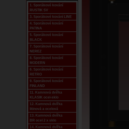
1. Sporákové kování
RUSTIK SV
3. Sporákové kování LINE
4. Sporákové kování
PATINA
5. Sporákové kování
BLACK
7. Sporákové kování
NEREZ
8. Sporákové kování
MODERN
6. Sporákové kování
RETRO
9. Sporákové kování
FINLAND
11. Kamnová dvířka
KLASIK ocel-sklo
12. Kamnová dvířka
litinová a ocelová
13. Kamnová dvířka
BR ocel 2 x sklo
14. Kamnová dvířka