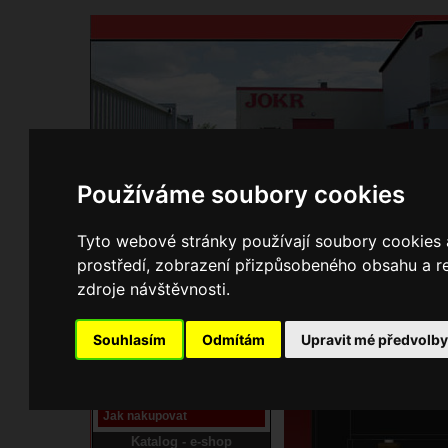
Používáme soubory cookies
Domů
Kontakty
Přihlášení
Ke st
Tyto webové stránky používají soubory cookies a
prostředí, zobrazení přizpůsobeného obsahu a re
E-shop JOKR
zdroje návštěvnosti.
04190571 Dvíř
Pracoviště laser
Souhlasím
Odmítám
Upravit mé předvolb
Nové pracoviště firmy
JOKR
Návod
Jak nakupovat
Katalog - e-shop