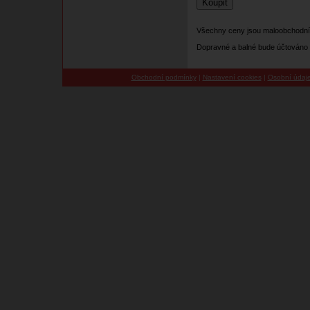
Všechny ceny jsou maloobchodní
Dopravné a balné bude účtováno 
Obchodní podmínky
|
Nastavení cookies
|
Osobní údaj