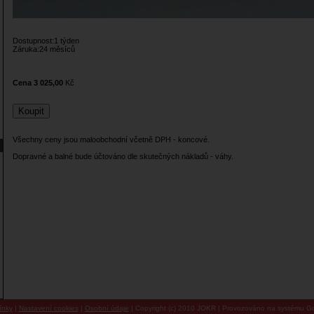
Dostupnost:1 týden
Záruka:24 měsíců
Cena 3 025,00
Kč
Všechny ceny jsou maloobchodní včetně DPH - koncové.
Dopravné a balné bude účtováno dle skutečných nákladů - váhy.
ínky
|
Nastavení cookies
|
Osobní údaje
| Copyright (c) 2010 JOKR | Provozováno na systému Go