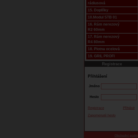
rádiusová
15. Doplňky
10.Modul STB 01
16. Rám nerezový
R2 60mm
17. Rám nerezový
R4 80mm
18. Plotna ocelová
19. GRIL PROFI
Registrace
Přihlášení
Jméno
Heslo
Registrace
Přihlásit
Zapomenuté heslo
Obchodní podm