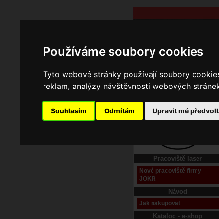
Používáme soubory cookies
Tyto webové stránky používají soubory cookies 
reklam, analýzy návštěvnosti webových stránek 
Souhlasím
Odmítám
Upravit mé předvol
Domů
Kontakt
Pracoviště laser
Nové pracoviště firmy
JOKR
Návod
Jak nakupovat
Katalog - e-shop