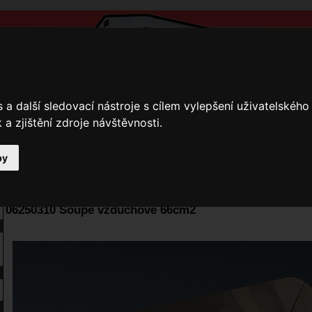
a další sledovací nástroje s cílem vylepšení uživatelskéh
a zjištění zdroje návštěvnosti.
by
y
Přihlášení
Ke stažení
Fotogalerie
Kamnáři
E-shop JOKR
06250310 Šoupě vzduchové 66cm2