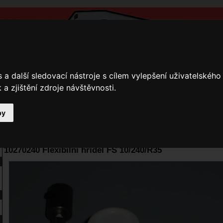
a další sledovací nástroje s cílem vylepšení uživatelskéh
a zjištění zdroje návštěvnosti.
by
y
Přihlášení
Ke stažení
Fotogalerie
Kamnáři
E-shop JOKR
10270240 Flexibilní hřídel FS 10/240/R35