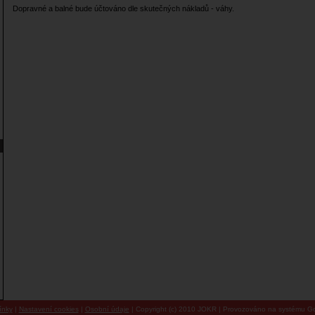
Dopravné a balné bude účtováno dle skutečných nákladů - váhy.
ínky
|
Nastavení cookies
|
Osobní údaje
| Copyright (c) 2010 JOKR | Provozováno na systému Go