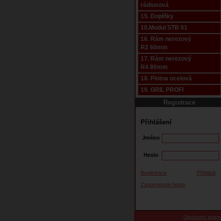
rádiusová
15. Doplňky
10.Modul STB 01
16. Rám nerezový
R2 60mm
17. Rám nerezový
R4 80mm
18. Plotna ocelová
19. GRIL PROFI
Registrace
Přihlášení
Jméno
Heslo
Registrace
Přihlásit
Zapomenuté heslo
Obchodní podm