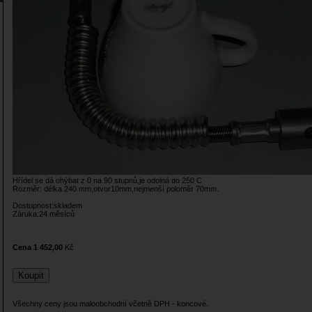
Hřídel se dá ohýbat z 0 na 90 stupnů,je odolná do 250 C
Rozměr: délka 240 mm,otvor10mm,nejmenší poloměr 70mm.
Dostupnost:skladem
Záruka:24 měsíců
Cena 1 452,00
Kč
Všechny ceny jsou maloobchodní včetně DPH - koncové.