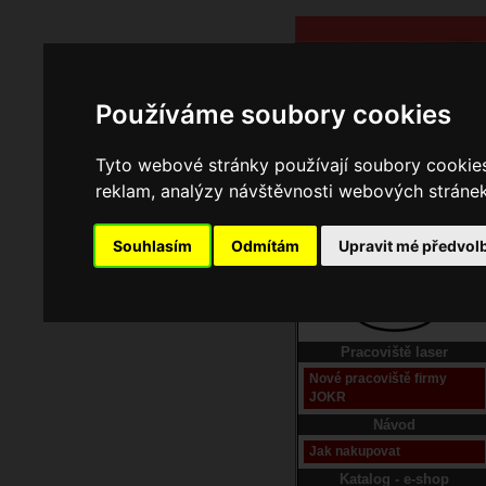
Používáme soubory cookies
Tyto webové stránky používají soubory cookies 
reklam, analýzy návštěvnosti webových stránek 
Souhlasím
Odmítám
Upravit mé předvol
Domů
Kontakt
Pracoviště laser
Nové pracoviště firmy
JOKR
Návod
Jak nakupovat
Katalog - e-shop