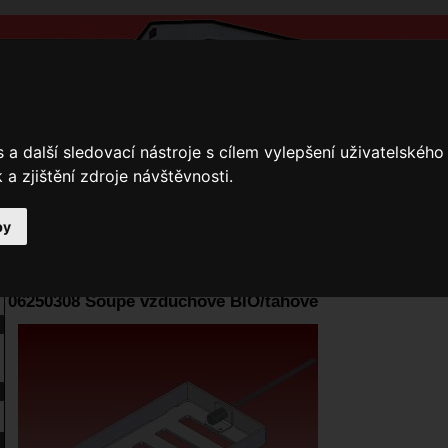
a další sledovací nástroje s cílem vylepšení uživatelskéh
a zjištění zdroje návštěvnosti.
by
y
Přihlášení
Ke stažení
Fotogalerie
Kamnáři
E-shop JOKR
06250308 Šoupě vzduchové BIO/tahové