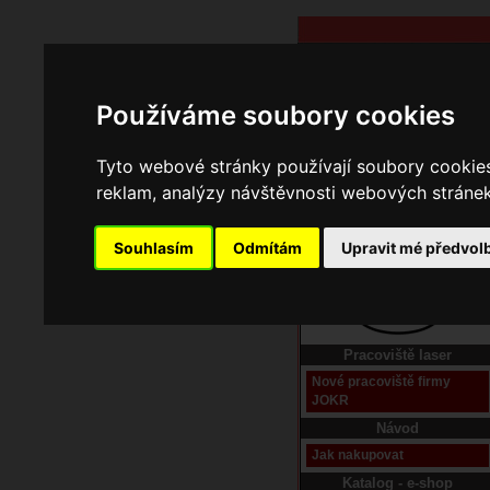
Používáme soubory cookies
Tyto webové stránky používají soubory cookies 
reklam, analýzy návštěvnosti webových stránek 
Souhlasím
Odmítám
Upravit mé předvol
Domů
Kontakt
Pracoviště laser
Nové pracoviště firmy
JOKR
Návod
Jak nakupovat
Katalog - e-shop