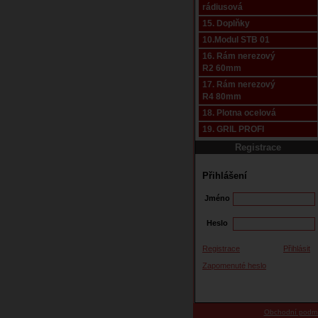
rádiusová
15. Doplňky
10.Modul STB 01
16. Rám nerezový
R2 60mm
17. Rám nerezový
R4 80mm
18. Plotna ocelová
19. GRIL PROFI
Registrace
Přihlášení
Jméno
Heslo
Registrace
Přihlásit
Zapomenuté heslo
Obchodní podm