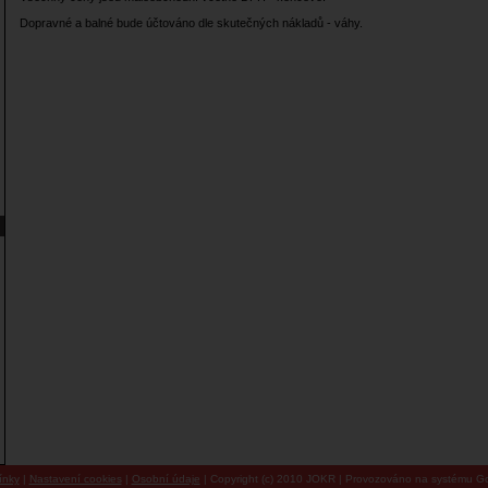
Dopravné a balné bude účtováno dle skutečných nákladů - váhy.
ínky
|
Nastavení cookies
|
Osobní údaje
| Copyright (c) 2010 JOKR | Provozováno na systému Go