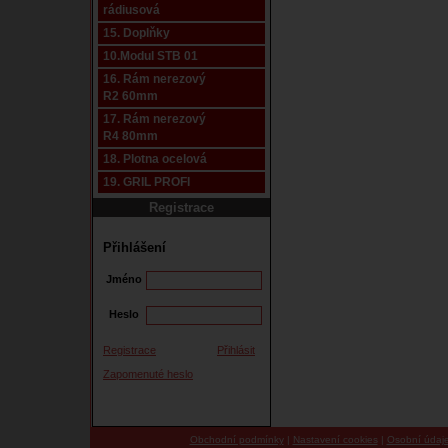
rádiusová
15. Doplňky
10.Modul STB 01
16. Rám nerezový
R2 60mm
17. Rám nerezový
R4 80mm
18. Plotna ocelová
19. GRIL PROFI
Registrace
Přihlášení
Jméno
Heslo
Registrace
Přihlásit
Zapomenuté heslo
Obchodní podmínky
|
Nastavení cookies
|
Osobní údaj