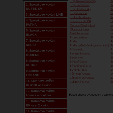
Kraj Královohradecký
Kr
1. Sporákové kování
Kraj Olomoucký
K
RUSTIK SV
Kraj Středočeský
K
Kraj Vysočina
kr
3. Sporákové kování LINE
Královehradecký
K
4. Sporákové kování
Liberec+ celá ČR
Li
PATINA
Morava-Zlínský kraj
m
Olomoucký kraj
O
5. Sporákové kování
Pardubický kraj
p
BLACK
Plzeň - město
P
7. Sporákové kování
Praha
P
NEREZ
Praha ,středočeský,karlovarský
P
Příbramsko
R
8. Sporákové kování
Severní Morava
S
MODERN
Slovensko
S
6. Sporákové kování
Střední Čechy
S
RETRO
Středočeský kraj
Š
ŠUMPERSKO
Ú
9. Sporákové kování
Východní Čechy
V
FINLAND
Západne Slovensko
Z
11. Kamnová dvířka
ZLÍNSKÝ KRAJ
Ži
KLASIK ocel-sklo
12. Kamnová dvířka
Pokud chcete být uvedeni v tomto
litinová a ocelová
13. Kamnová dvířka
BR ocel 2 x sklo
14. Kamnová dvířka