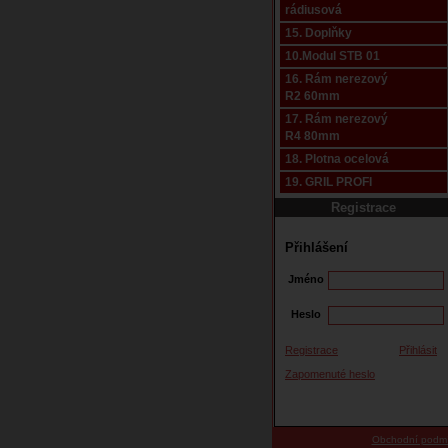
rádiusová
15. Doplňky
10.Modul STB 01
16. Rám nerezový
R2 60mm
17. Rám nerezový
R4 80mm
18. Plotna ocelová
19. GRIL PROFI
Registrace
Přihlášení
Jméno
Heslo
Registrace
Přihlásit
Zapomenuté heslo
Obchodní podm