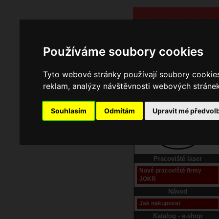
Používáme soubory cookies
Tyto webové stránky používají soubory cookies 
reklam, analýzy návštěvnosti webových stránek 
Souhlasím
Odmítám
Upravit mé předvol
Domů
Kontakt
Pracoviště laser
Nové pracoviště firmy
JOKR
Návod
Jak nakupovat
Katalog - e-shop