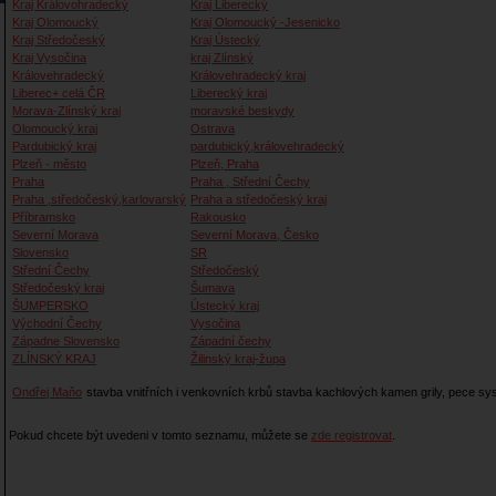
Kraj Královohradecký
Kraj Liberecký
Kraj Olomoucký
Kraj Olomoucký -Jesenicko
Kraj Středočeský
Kraj Ústecký
Kraj Vysočina
kraj Zlínský
Královehradecký
Královehradecký kraj
Liberec+ celá ČR
Liberecký kraj
Morava-Zlínský kraj
moravské beskydy
Olomoucký kraj
Ostrava
Pardubický kraj
pardubický,královehradecký
Plzeň - město
Plzeň, Praha
Praha
Praha , Střední Čechy
Praha ,středočeský,karlovarský
Praha a středočeský kraj
Příbramsko
Rakousko
Severní Morava
Severní Morava, Česko
Slovensko
SR
Střední Čechy
Středočeský
Středočeský kraj
Šumava
ŠUMPERSKO
Ústecký kraj
Východní Čechy
Vysočina
Západne Slovensko
Západní čechy
ZLÍNSKÝ KRAJ
Žilinský kraj-župa
Ondřej Maňo
stavba vnitřních i venkovních krbů stavba kachlových kamen grily, pece s
Pokud chcete být uvedeni v tomto seznamu, můžete se
zde registrovat
.