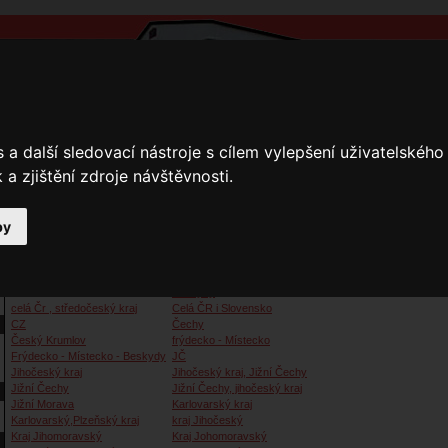
a další sledovací nástroje s cílem vylepšení uživatelskéh
a zjištění zdroje návštěvnosti.
by
y
Přihlášení
Ke stažení
Fotogalerie
Kamnáři
Kamnáři
Beskydy
celá Čr , středočeský kraj
Celá ČR i Slovensko
CZ
Čechy
Český Krumlov
frýdecko - Místecko
Frýdecko - Místecko - Beskydy
JČ
Jihočeský kraj
Jihočeský kraj, Jižní Čechy
Jižní Čechy
Jižní Čechy, jihočeský kraj
Jižní Morava
Karlovarský kraj
Karlovarský,Plzeňský kraj
kraj Jihočeský
Kraj Jihomoravský
Kraj Johomoravský