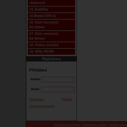
rádiusová
15. Doplňky
10.Modul STB 01
16. Rám nerezový
R2 60mm
17. Rám nerezový
R4 80mm
18. Plotna ocelová
19. GRIL PROFI
Registrace
Přihlášení
Jméno
Heslo
Registrace
Přihlásit
Zapomenuté heslo
Obchodní podmínky
|
Nastavení cookies
|
Osobní údaj