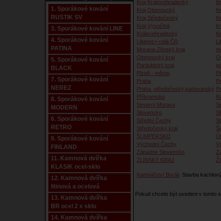
Kraj Královohradecký
Kr
1. Sporákové kování
Kraj Olomoucký
K
RUSTIK SV
Kraj Středočeský
K
Kraj Vysočina
kr
3. Sporákové kování LINE
Královehradecký
K
4. Sporákové kování
Liberec+ celá ČR
Li
PATINA
Morava-Zlínský kraj
m
Olomoucký kraj
O
5. Sporákové kování
Pardubický kraj
p
BLACK
Plzeň - město
P
7. Sporákové kování
Praha
P
NEREZ
Praha ,středočeský,karlovarský
P
Příbramsko
R
8. Sporákové kování
Severní Morava
S
MODERN
Slovensko
S
6. Sporákové kování
Střední Čechy
S
RETRO
Středočeský kraj
Š
ŠUMPERSKO
Ú
9. Sporákové kování
Východní Čechy
V
FINLAND
Západne Slovensko
Z
11. Kamnová dvířka
ZLÍNSKÝ KRAJ
Ži
KLASIK ocel-sklo
Kamnařství Burák
Stavba kachlový
12. Kamnová dvířka
litinová a ocelová
Pokud chcete být uvedeni v tomto
13. Kamnová dvířka
BR ocel 2 x sklo
14. Kamnová dvířka