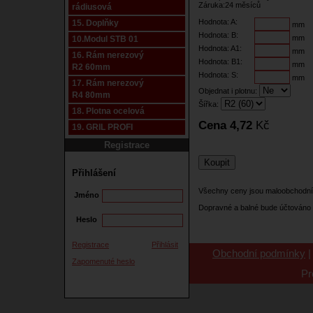
Záruka:24 měsíců
rádiusová
Hodnota: A:
15. Doplňky
mm
Hodnota: B:
mm
10.Modul STB 01
Hodnota: A1:
mm
16. Rám nerezový
Hodnota: B1:
mm
R2 60mm
Hodnota: S:
mm
17. Rám nerezový
Objednat i plotnu:
R4 80mm
Šířka:
18. Plotna ocelová
Cena 4,72
Kč
19. GRIL PROFI
Registrace
Přihlášení
Všechny ceny jsou maloobchodní
Jméno
Dopravné a balné bude účtováno 
Heslo
Registrace
Přihlásit
Obchodní podmínky
Zapomenuté heslo
Pr