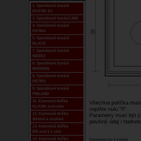
1. Sporákové kování
RUSTIK SV
3. Sporákové kování LINE
4. Sporákové kování
PATINA
5. Sporákové kování
BLACK
7. Sporákové kování
NEREZ
8. Sporákové kování
MODERN
6. Sporákové kování
RETRO
9. Sporákové kování
FINLAND
11. Kamnová dvířka
Všechna políčka musí 
KLASIK ocel-sklo
napište nulu "0".
12. Kamnová dvířka
Parametry musí být za
litinová a ocelová
povinný údaj i hodnota
13. Kamnová dvířka
BR ocel 2 x sklo
14. Kamnová dvířka
Dostupnost:Do 3-4 týdnů