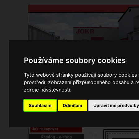
Používáme soubory cookies
Domů
Kontakty
Přihlášení
Ke st
Tyto webové stránky používají soubory cookies a
prostředí, zobrazení přizpůsobeného obsahu a re
E-shop JOKR
zdroje návštěvnosti.
02150392 Rám
Pracoviště laser
Souhlasím
Odmítám
Upravit mé předvolb
Nové pracoviště firmy
JOKR
Návod
Jak nakupovat
Katalog - e-shop