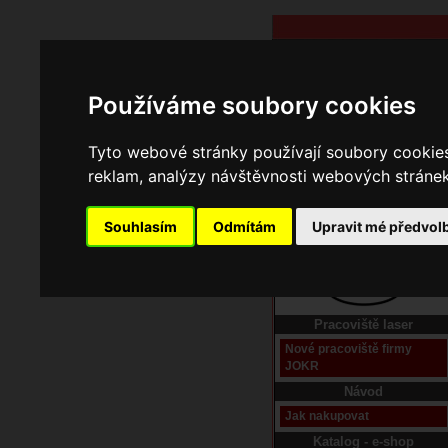
Používáme soubory cookies
Tyto webové stránky používají soubory cookies 
reklam, analýzy návštěvnosti webových stránek 
Souhlasím
Odmítám
Upravit mé předvol
Domů
Kontakt
Pracoviště laser
Nové pracoviště firmy
JOKR
Návod
Jak nakupovat
Katalog - e-shop