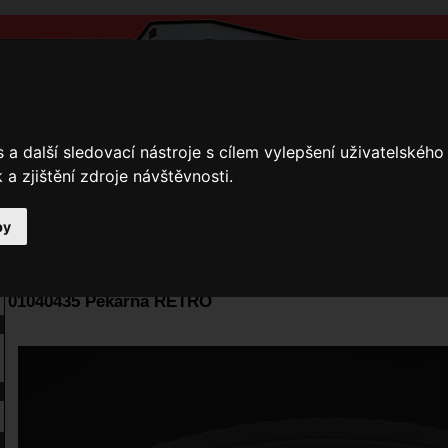
a další sledovací nástroje s cílem vylepšení uživatelskéh
a zjištění zdroje návštěvnosti.
by
y
Přihlášení
Ke stažení
Fotogalerie
Kamnáři
E-shop JOKR
01040435 Pekárna RETRO