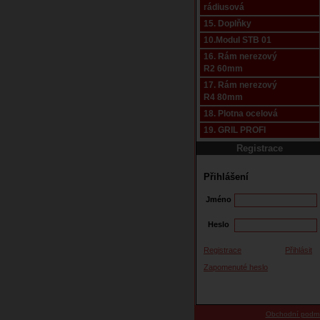
rádiusová
15. Doplňky
10.Modul STB 01
16. Rám nerezový
R2 60mm
17. Rám nerezový
R4 80mm
18. Plotna ocelová
19. GRIL PROFI
Registrace
Přihlášení
Jméno
Heslo
Registrace
Přihlásit
Zapomenuté heslo
Obchodní podm