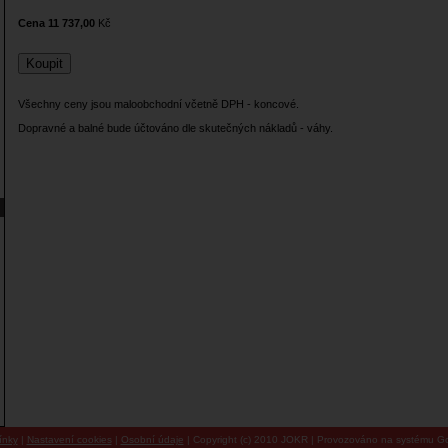
Cena 11 737,00
Kč
Všechny ceny jsou maloobchodní včetně DPH - koncové.
Dopravné a balné bude účtováno dle skutečných nákladů - váhy.
ínky
|
Nastavení cookies
|
Osobní údaje
| Copyright (c) 2010 JOKR | Provozováno na systému Go