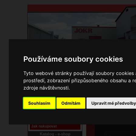
Používáme soubory cookies
Domů
Kontakty
Přihlášení
Ke st
Tyto webové stránky používají soubory cookies a
prostředí, zobrazení přizpůsobeného obsahu a re
E-shop JOKR
zdroje návštěvnosti.
01133324 Uhlák
Pracoviště laser
Souhlasím
Odmítám
Upravit mé předvolb
Nové pracoviště firmy
JOKR
Návod
Jak nakupovat
Katalog - e-shop