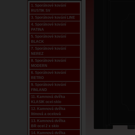
1. Sporákové kování
RUSTIK SV
3. Sporákové kování LINE
4. Sporákové kování
PATINA
5. Sporákové kování
BLACK
7. Sporákové kování
NEREZ
8. Sporákové kování
MODERN
6. Sporákové kování
RETRO
9. Sporákové kování
FINLAND
11. Kamnová dvířka
KLASIK ocel-sklo
12. Kamnová dvířka
litinová a ocelová
13. Kamnová dvířka
BR ocel 2 x sklo
14. Kamnová dvířka