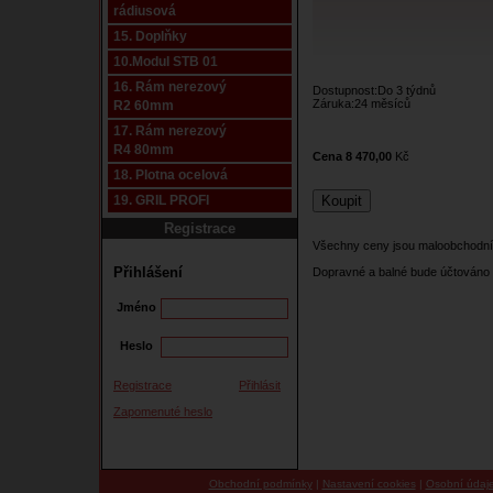
rádiusová
15. Doplňky
10.Modul STB 01
16. Rám nerezový
Dostupnost:Do 3 týdnů
Záruka:24 měsíců
R2 60mm
17. Rám nerezový
R4 80mm
Cena 8 470,00
Kč
18. Plotna ocelová
19. GRIL PROFI
Registrace
Všechny ceny jsou maloobchodní
Přihlášení
Dopravné a balné bude účtováno 
Jméno
Heslo
Registrace
Přihlásit
Zapomenuté heslo
Obchodní podmínky
|
Nastavení cookies
|
Osobní údaj