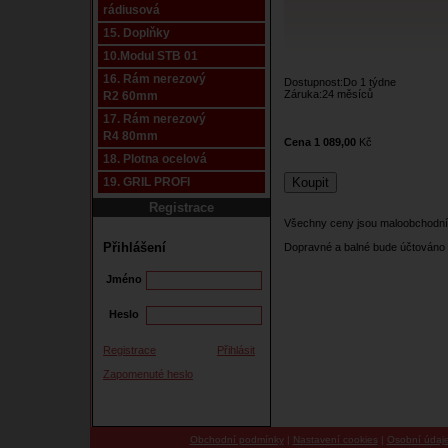
rádiusová
15. Doplňky
10.Modul STB 01
16. Rám nerezový
Dostupnost:Do 1 týdne
Záruka:24 měsíců
R2 60mm
17. Rám nerezový
R4 80mm
Cena 1 089,00
Kč
18. Plotna ocelová
19. GRIL PROFI
Registrace
Všechny ceny jsou maloobchodní
Přihlášení
Dopravné a balné bude účtováno 
Jméno
Heslo
Registrace
Přihlásit
Zapomenuté heslo
Obchodní podmínky
|
Nastavení cookies
|
Osobní údaj