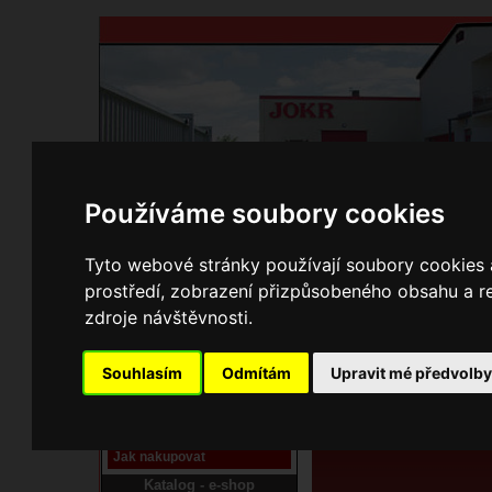
Používáme soubory cookies
Domů
Kontakty
Přihlášení
Ke st
Tyto webové stránky používají soubory cookies a
prostředí, zobrazení přizpůsobeného obsahu a re
E-shop JOKR
zdroje návštěvnosti.
06170783 Pohrabáč n
Pracoviště laser
Souhlasím
Odmítám
Upravit mé předvolb
Nové pracoviště firmy
JOKR
Návod
Jak nakupovat
Katalog - e-shop